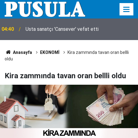
04:40
Usta sanatçı 'Cansever' vefat etti
Anasayfa
EKONOMİ
Kira zammında tavan oran bellli
oldu
Kira zammında tavan oran bellli oldu