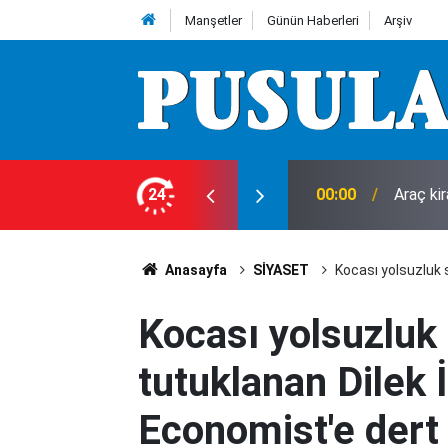
Manşetler
Günün Haberleri
Arşiv
leri
24
00:00
Araç ki
Anasayfa
SİYASET
Kocası yolsuzluk
Kocası yolsuzluk
tutuklanan Dilek
Economist'e dert