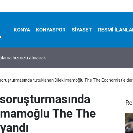
KONYA
KONYASPOR
SİYASET
RESMİ İLANLA
ralama hizmeti alınacak
 soruşturmasında tutuklanan Dilek İmamoğlu The The Economist'e der
 soruşturmasında
Re
 İmamoğlu The The
 yandı