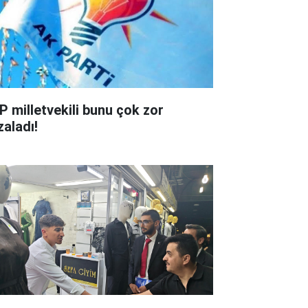
P milletvekili bunu çok zor
zaladı!