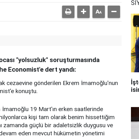
Sİ
 kocası "yolsuzluk" soruşturmasında
he Economist'e dert yandı:
İşt
rak cezaevine gönderilen Ekrem İmamoğlu'nun
isi
mist'e konuştu.
İmamoğlu 19 Mart'ın erken saatlerinde
milyonlarca kişi tam olarak benim hissettiğim
ynı zamanda güçlü bir adaletsizlik duygusu ve
ir devam eden mevcut hükümetin yönetimi