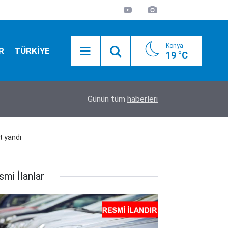
Konya
R
TÜRKİYE
19 °C
20:50
Camide asılı halde bulundu
Günün tüm
haberleri
t yandı
smi İlanlar