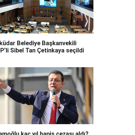
küdar Belediye Başkanvekili
P’li Sibel Tan Çetinkaya seçildi
amoğlu kaç yıl hapis cezası aldı?