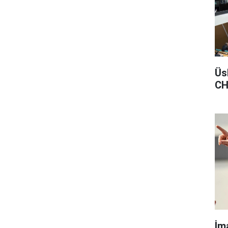
Üs
CH
İm