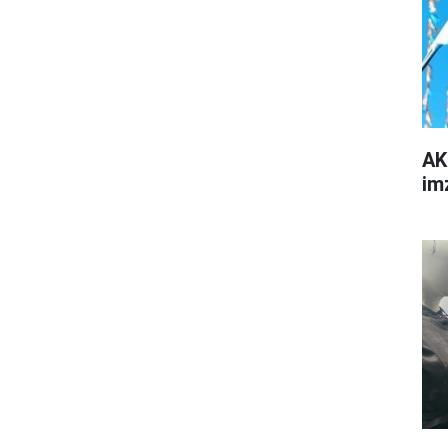
AK
im