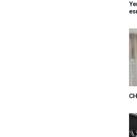
Ye
esn
CH