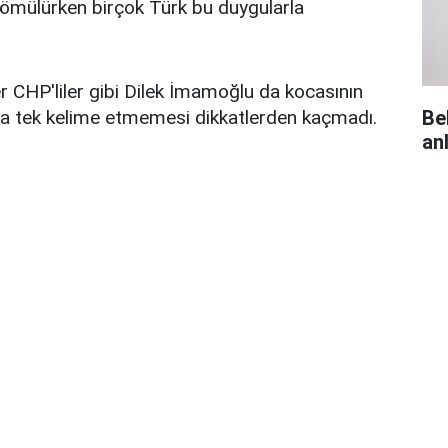
e gömülürken birçok Türk bu duygularla
r CHP'liler gibi
Dilek İmamoğlu da kocasının
da tek kelime etmemesi dikkatlerden kaçmadı.
Be
an