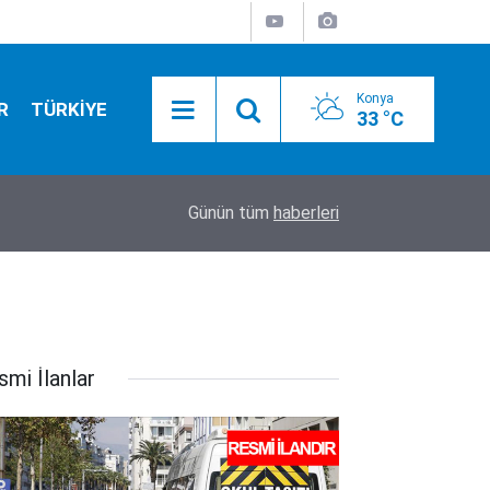
Konya
R
TÜRKİYE
33 °C
17:31
YENİ Part'nin İl Başkanı tutuklandı!
Günün tüm
haberleri
smi İlanlar