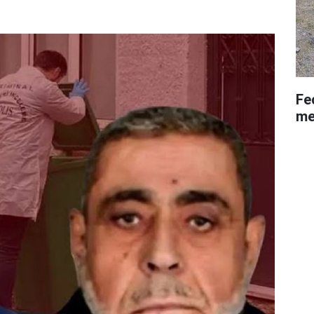
Fe
me