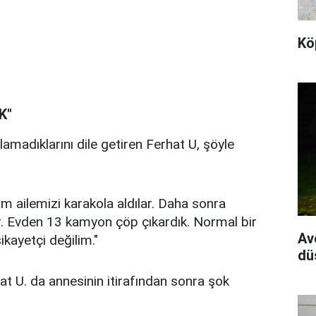
Kö
K"
tlamadıklarını dile getiren Ferhat U, şöyle
m ailemizi karakola aldılar. Daha sonra
ler. Evden 13 kamyon çöp çıkardık. Normal bir
Av
kayetçi değilim."
dü
at U. da annesinin itirafından sonra şok