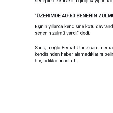
sebeple de karakola gidip kayıp ihbarı
"ÜZERİMDE 40-50 SENENİN ZULM
Eşinin yıllarca kendisine kötü davrand
senenin zulmü vardı." dedi.
Sanığın oğlu Ferhat U. ise cami cemaa
kendisinden haber alamadıklarını bel
başladıklarını anlattı.