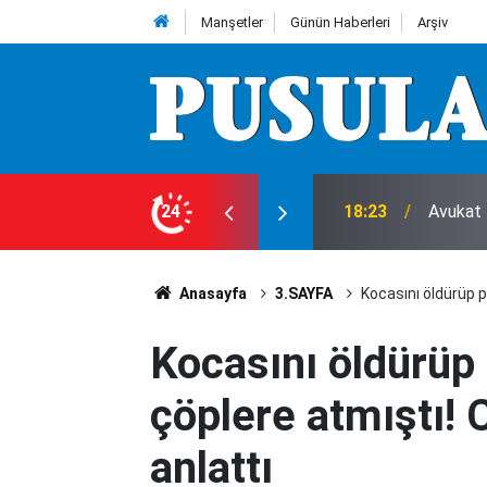
Manşetler
Günün Haberleri
Arşiv
 ziyaret
24
17:52
Feci ka
Anasayfa
3.SAYFA
Kocasını öldürüp pa
Kocasını öldürüp p
çöplere atmıştı! C
anlattı