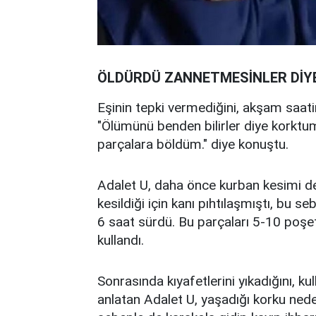
ÖLDÜRDÜ ZANNETMESİNLER DİYE
Eşinin tepki vermediğini, akşam saatin
"Ölümünü benden bilirler diye korktu
parçalara böldüm." diye konuştu.
Adalet U, daha önce kurban kesimi de 
kesildiği için kanı pıhtılaşmıştı, bu 
6 saat sürdü. Bu parçaları 5-10 poşet
kullandı.
Sonrasında kıyafetlerini yıkadığını, ku
anlatan Adalet U, yaşadığı korku nede