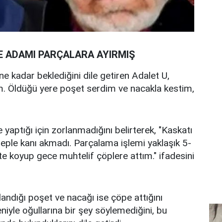
 ADAMI PARÇALARA AYIRMIŞ
e kadar beklediğini dile getiren Adalet U,
m. Öldüğü yere poşet serdim ve nacakla kestim,
yaptığı için zorlanmadığını belirterek, "Kaskatı
sebeple kanı akmadı. Parçalama işlemi yaklaşık 5-
e koyup gece muhtelif çöplere attım." ifadesini
llandığı poşet ve nacağı ise çöpe attığını
niyle oğullarına bir şey söylemediğini, bu