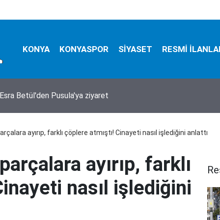
KONYA
KONYASPOR
SİYASET
RESMİ İLANLA
zada mucize kurtuluş! 150 metrelik uçurumdan sağ çıkarıldı
rçalara ayırıp, farklı çöplere atmıştı! Cinayeti nasıl işlediğini anlattı
arçalara ayırıp, farklı
Re
inayeti nasıl işlediğini