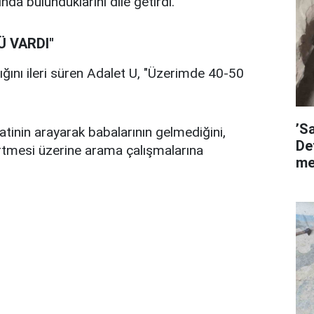
nda bulunduklarını dile getirdi.
Ü VARDI"
ığını ileri süren Adalet U, "Üzerimde 40-50
’S
tinin arayarak babalarının gelmediğini,
De
irtmesi üzerine arama çalışmalarına
me