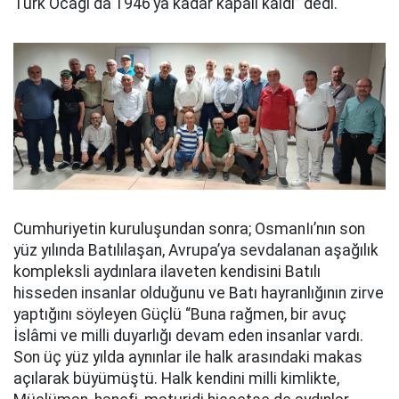
Türk Ocağı da 1946’ya kadar kapalı kaldı” dedi.
Cumhuriyetin kuruluşundan sonra; OsmanIı’nın son
yüz yılında Batılılaşan, Avrupa’ya sevdalanan aşağılık
kompleksli aydınlara ilaveten kendisini Batılı
hisseden insanlar olduğunu ve Batı hayranlığının zirve
yaptığını söyleyen Güçlü “Buna rağmen, bir avuç
İslâmi ve milli duyarlığı devam eden insanlar vardı.
Son üç yüz yılda aynınlar ile halk arasındaki makas
açılarak büyümüştü. Halk kendini milli kimlikte,