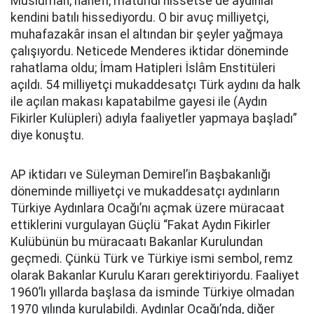
Müslüman, hanefi, maturidi hissetse de aydınlar
kendini batılı hissediyordu. O bir avuç milliyetçi,
muhafazakâr insan el altından bir şeyler yağmaya
çalışıyordu. Neticede Menderes iktidar döneminde
rahatlama oldu; İmam Hatipleri İslâm Enstitüleri
açıldı. 54 milliyetçi mukaddesatçı Türk aydını da halk
ile açılan makası kapatabilme gayesi ile (Aydın
Fikirler Kulüpleri) adıyla faaliyetler yapmaya başladı”
diye konuştu.
AP iktidarı ve Süleyman Demirel’in Başbakanlığı
döneminde milliyetçi ve mukaddesatçı aydınların
Türkiye Aydınlara Ocağı’nı açmak üzere müracaat
ettiklerini vurgulayan Güçlü “Fakat Aydın Fikirler
Kulübünün bu müracaatı Bakanlar Kurulundan
geçmedi. Çünkü Türk ve Türkiye ismi sembol, remz
olarak Bakanlar Kurulu Kararı gerektiriyordu. Faaliyet
1960’lı yıllarda başlasa da isminde Türkiye olmadan
1970 yılında kurulabildi. Aydınlar Ocağı’nda, diğer