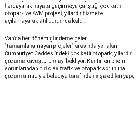
harcayarak hayata geçirmeye çalıştığı çok katlı
otopark ve AVM projesi, yıllardır hizmete
açılamayarak atıl durumda kaldı.
Van'da her dönem gündeme gelen
"tamamlanamayan projeler" arasında yer alan
Cumhuriyet Caddesi'ndeki çok katlı otopark, yıllardır
çözüme kavuşturulmayı bekliyor. Kentin en önemli
sorunlarından biri olan trafik ve otopark sorununa
çözüm amacıyla belediye tarafından inşa edilen yapı,
tamamlanarak hizmete açılma aşamasına geldiği
sırada farklı bir projeye dahil edildi. Çok katlı otopark,
daha sonra kent park projesi kapsamında AVM'ye
dönüştürülmek istendi. Bu kapsamda yapıda çeşitli
tadilatlar gerçekleştirilirken, otoparkın rampaları ve
merdivenleri de kaldırıldı. Ancak proje istenilen
şekilde hayata geçirilemeyince yapı ne otopark
olarak hizmet verebildi ne de AVM olarak açılabildi.