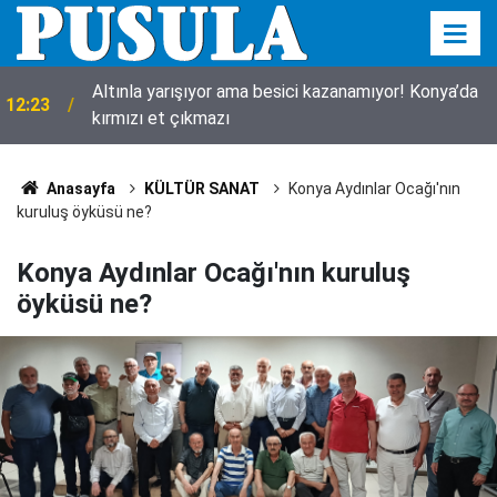
Konya’da kayıp kuzu için seferberlik! 10 metrelik
11:55
çukurdan sağ çıktı
Anasayfa
KÜLTÜR SANAT
Konya Aydınlar Ocağı'nın
kuruluş öyküsü ne?
Konya Aydınlar Ocağı'nın kuruluş
öyküsü ne?