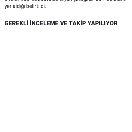
yer aldığı belirtildi.
GEREKLİ İNCELEME VE TAKİP YAPILIYOR
Bu paylaşımların gerçeği yansıtmadığı vurgulanan
açıklamada, "Bahse konu haberlerin asılsız olduğu,
cezaevinde isyan gibi bir durumun olmadığından bu
tarz haberlerin doğruluğu bulunmamaktadır. Devletin
yetkili kurumlarınca bu tarz dezenformasyona karşı
gerekli inceleme ve takip yapılmaktadır. Kamuoyuna
saygıyla duyurulur." ifadelerine yer verildi.
8 ŞÜPHELİ HAKKINDA GÖZALTI KARARI
Öte yandan, Konya Cumhuriyet Başsavcılığınca,
Konya E Tipi Kapalı Ceza İnfaz Kurumu'nda, "İsyan
çıktı, ölü ve yaralılar var" şeklindeki gerçeğe aykırı
paylaşımlara ilişkin başlatılan soruşturma