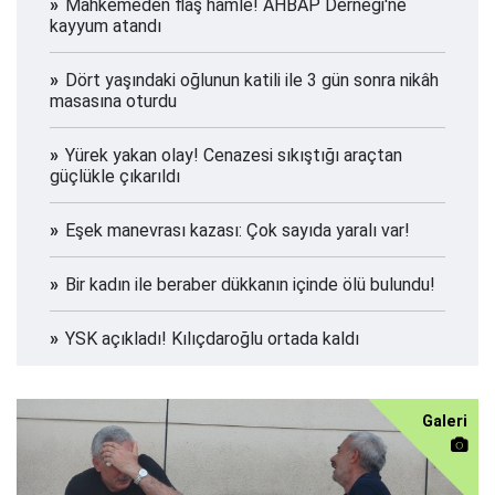
Mahkemeden flaş hamle! AHBAP Derneği'ne
kayyum atandı
Dört yaşındaki oğlunun katili ile 3 gün sonra nikâh
masasına oturdu
Yürek yakan olay! Cenazesi sıkıştığı araçtan
güçlükle çıkarıldı
Eşek manevrası kazası: Çok sayıda yaralı var!
Bir kadın ile beraber dükkanın içinde ölü bulundu!
YSK açıkladı! Kılıçdaroğlu ortada kaldı
Galeri