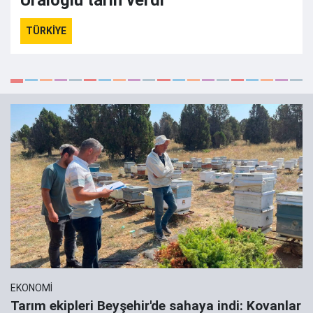
Uraloğlu tarih verdi
TÜRKİYE
EKONOMİ
Tarım ekipleri Beyşehir'de sahaya indi: Kovanlar