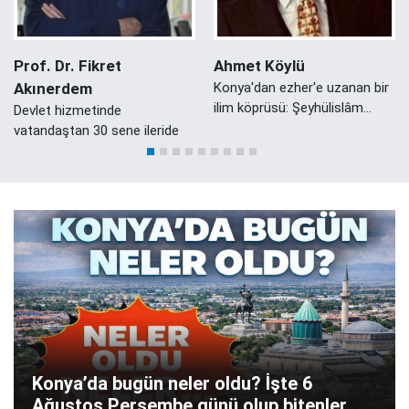
Prof. Dr. Fikret
Ahmet Köylü
Akınerdem
Konya'dan ezher'e uzanan bir
ilim köprüsü: Şeyhülislâm
Devlet hizmetinde
Mustafa Sabri Efendi'nin
vatandaştan 30 sene ileride
Konyalı Damadı Ali Zeki Efendi
Konya’da bugün neler oldu? İşte 6
Ağustos Perşembe günü olup bitenler…