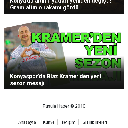
Konya'da altın fiyatları yeniden değişti!
Gram altın o rakamı gördü
Konyaspor'da Blaz Kramer'den yeni
sezon mesajı
Pusula Haber © 2010
Anasayfa
Künye
İletişim
Gizlilik İlkeleri