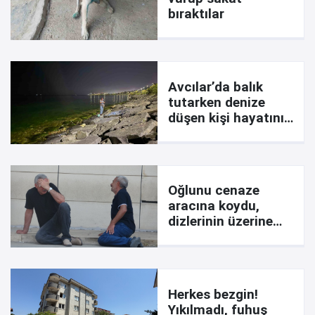
bıraktılar
Avcılar’da balık
tutarken denize
düşen kişi hayatını
kaybetti
Oğlunu cenaze
aracına koydu,
dizlerinin üzerine
çöküp feryat etti:
Ciğerimi yaktın
Herkes bezgin!
Yıkılmadı, fuhuş