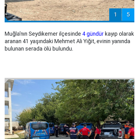
1
5
Muğla’nın Seydikemer ilçesinde
4 gündür
kayıp olarak
aranan 41 yaşındaki Mehmet Ali Yiğit, evinin yanında
bulunan serada ölü bulundu.