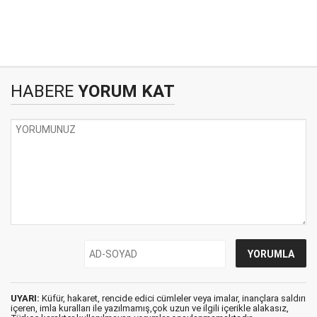
HABERE
YORUM KAT
UYARI:
Küfür, hakaret, rencide edici cümleler veya imalar, inançlara saldırı
içeren, imla kuralları ile yazılmamış,çok uzun ve ilgili içerikle alakasız,