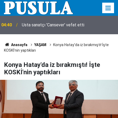
04:40
Usta sanatçı 'Cansever' vefat etti
Anasayfa
YAŞAM
Konya Hatay'da iz bırakmıştı! İşte
KOSKİ'nin yaptıkları
Konya Hatay'da iz bırakmıştı! İşte
KOSKİ'nin yaptıkları