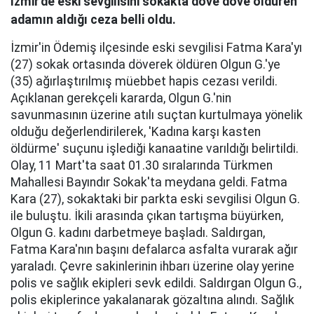
İzmir'de eski sevgilisini sokakta döve döve öldüren
adamın aldığı ceza belli oldu.
İzmir'in Ödemiş ilçesinde eski sevgilisi Fatma Kara'yı
(27) sokak ortasında döverek öldüren Olgun G.'ye
(35) ağırlaştırılmış müebbet hapis cezası verildi.
Açıklanan gerekçeli kararda, Olgun G.'nin
savunmasının üzerine atılı suçtan kurtulmaya yönelik
olduğu değerlendirilerek, 'Kadına karşı kasten
öldürme' suçunu işlediği kanaatine varıldığı belirtildi.
Olay, 11 Mart'ta saat 01.30 sıralarında Türkmen
Mahallesi Bayındır Sokak'ta meydana geldi. Fatma
Kara (27), sokaktaki bir parkta eski sevgilisi Olgun G.
ile buluştu. İkili arasında çıkan tartışma büyürken,
Olgun G. kadını darbetmeye başladı. Saldırgan,
Fatma Kara'nın başını defalarca asfalta vurarak ağır
yaraladı. Çevre sakinlerinin ihbarı üzerine olay yerine
polis ve sağlık ekipleri sevk edildi. Saldırgan Olgun G.,
polis ekiplerince yakalanarak gözaltına alındı. Sağlık