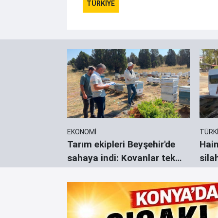
TÜRKİYE
EKONOMİ
TÜRK
gençliği
Tarım ekipleri Beyşehir'de
Hain
n kapısını
sahaya indi: Kovanlar tek
sila
tek sayıldı
göst