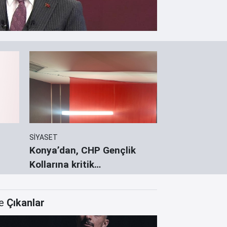
SİYASET
KONYA'DA SPOR
Konya’dan, CHP Gençlik
Konya Kara K
Kollarına kritik
Gelişim Ligler
görevlendirme
e
Çıkanlar