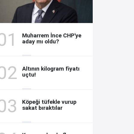
Muharrem İnce CHP'ye
aday mı oldu?
Altının kilogram fiyatı
uçtu!
Köpeği tüfekle vurup
sakat bıraktılar