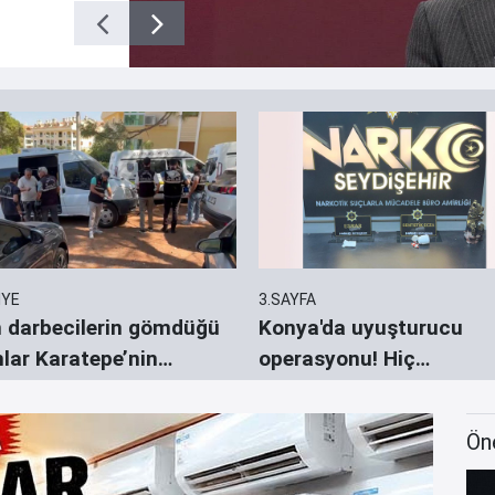
İYE
3.SAYFA
 darbecilerin gömdüğü
Konya'da uyuşturucu
hlar Karatepe’nin
operasyonu! Hiç
erdiği yerlerde aranıyor
durmuyorlar
Ön