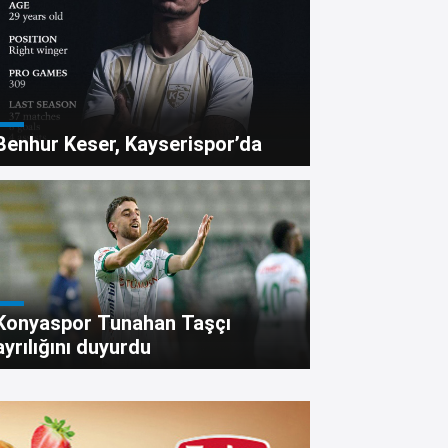
Benhur Keser, Kayserispor’da
nya’da taşlı bıçaklı kavgad
Konyaspor Tunahan Taşçı
ayrılığını duyurdu