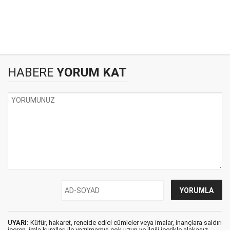
HABERE
YORUM KAT
UYARI:
Küfür, hakaret, rencide edici cümleler veya imalar, inançlara saldırı
içeren, imla kuralları ile yazılmamış,çok uzun ve ilgili içerikle alakasız,