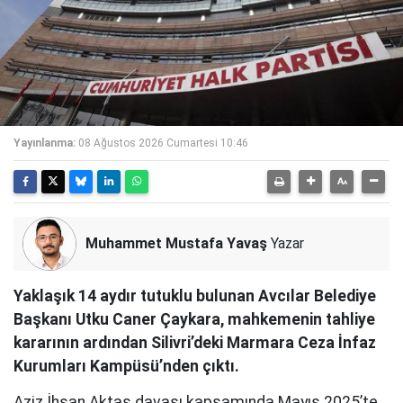
Yayınlanma:
08 Ağustos 2026 Cumartesi 10:46
Muhammet Mustafa Yavaş
Yazar
Yaklaşık 14 aydır tutuklu bulunan Avcılar Belediye
Başkanı Utku Caner Çaykara, mahkemenin tahliye
kararının ardından Silivri’deki Marmara Ceza İnfaz
Kurumları Kampüsü’nden çıktı.
Aziz İhsan Aktaş davası kapsamında Mayıs 2025’te