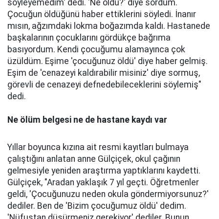
söyleyemedim' dedi. 'Ne oldu?' diye sordum.
Çocuğun öldüğünü haber ettiklerini söyledi. İnanır
mısın, ağzımdaki lokma boğazımda kaldı. Hastanede
başkalarının çocuklarını gördükçe bağrıma
basıyordum. Kendi çocuğumu alamayınca çok
üzüldüm. Eşime 'çocuğunuz öldü' diye haber gelmiş.
Eşim de 'cenazeyi kaldırabilir misiniz' diye sormuş,
görevli de cenazeyi defnedebileceklerini söylemiş"
dedi.
Ne ölüm belgesi ne de hastane kaydı var
Yıllar boyunca kızına ait resmi kayıtları bulmaya
çalıştığını anlatan anne Gülçiçek, okul çağının
gelmesiyle yeniden araştırma yaptıklarını kaydetti.
Gülçiçek, "Aradan yaklaşık 7 yıl geçti. Öğretmenler
geldi, 'Çocuğunuzu neden okula göndermiyorsunuz?'
dediler. Ben de 'Bizim çocuğumuz öldü' dedim.
'Nüfustan düşürmeniz gerekiyor' dediler. Bunun