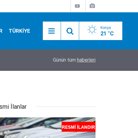
Konya
R
TÜRKİYE
21 °C
20:50
Camide asılı halde bulundu
Günün tüm
haberleri
smi İlanlar