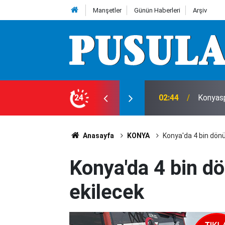
Manşetler
Günün Haberleri
Arşiv
leri
24
00:00
Araç ki
Anasayfa
KONYA
Konya'da 4 bin dönü
Konya'da 4 bin d
ekilecek