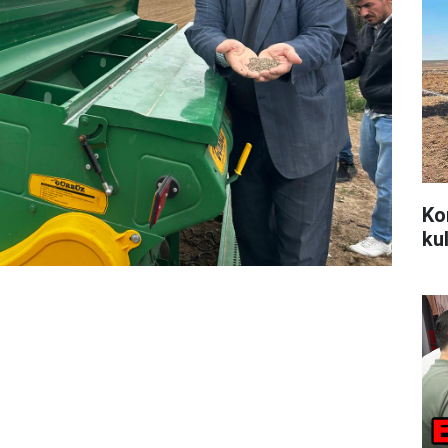
Ko
ku