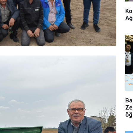
Ko
Ağ
Ba
Ze
öğ