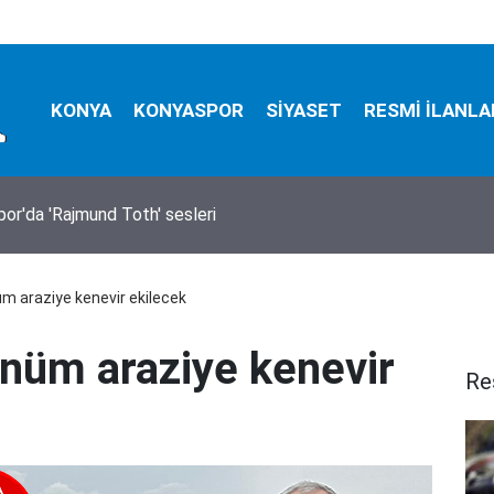
KONYA
KONYASPOR
SİYASET
RESMİ İLANLA
ralama hizmeti alınacak
m araziye kenevir ekilecek
önüm araziye kenevir
Re