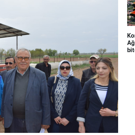
Ko
Ağ
bi