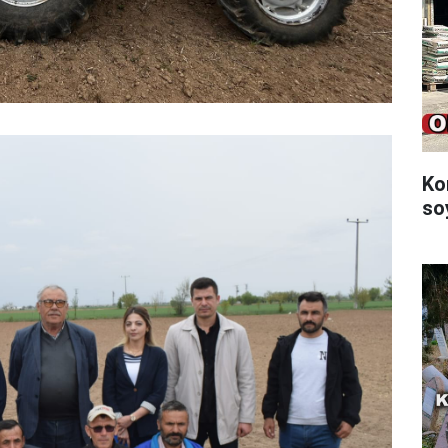
Ko
so