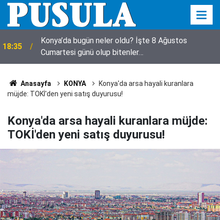
Konya’da bugün neler oldu? İşte 8 Ağustos
18:35
Cumartesi günü olup bitenler…
18:23
Avukat Esra Betül'den Pusula'ya ziyaret
Anasayfa
KONYA
Konya'da arsa hayali kuranlara
müjde: TOKİ'den yeni satış duyurusu!
Konya'da arsa hayali kuranlara müjde:
TOKİ'den yeni satış duyurusu!