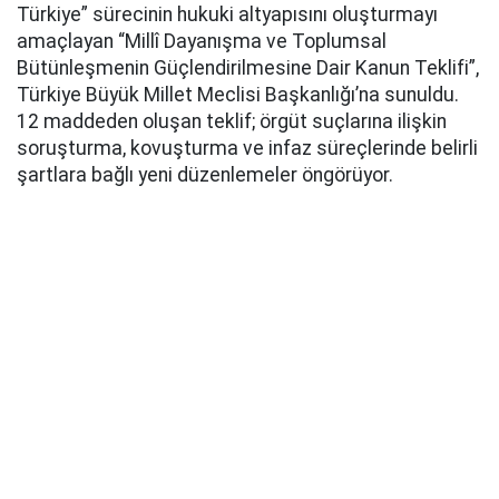
Türkiye” sürecinin hukuki altyapısını oluşturmayı
amaçlayan “Millî Dayanışma ve Toplumsal
Bütünleşmenin Güçlendirilmesine Dair Kanun Teklifi”,
Türkiye Büyük Millet Meclisi Başkanlığı’na sunuldu.
12 maddeden oluşan teklif; örgüt suçlarına ilişkin
soruşturma, kovuşturma ve infaz süreçlerinde belirli
şartlara bağlı yeni düzenlemeler öngörüyor.
AK Parti Grup Başkanı Abdullah Güler, yaklaşık 360
milletvekilinin imzasıyla hazırlanan kanun teklifinin
TBMM Başkanlığı’na sunulduğunu açıkladı. Teklifin
açıklanmasında MHP Genel Başkan Yardımcısı Feti
Yıldız ile MHP Grup Başkanvekilleri Filiz Kılıç ve Erkan
Akçay da yer aldı.
Düzenlemenin genel gerekçesinde, teklifin genel af
niteliği taşımadığı, belirli şartların gerçekleşmesine
bağlı ve sınırlı bir ceza ile infaz hukuku düzenlemesi