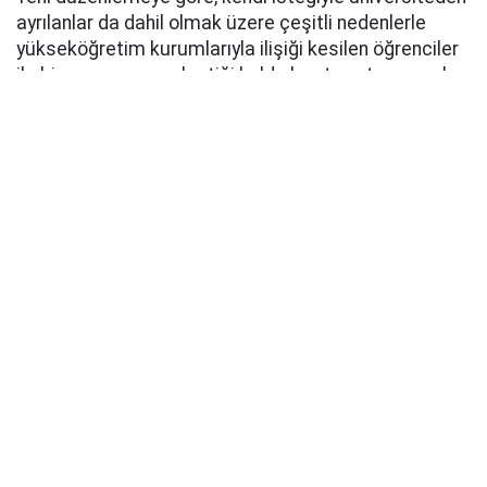
ayrılanlar da dahil olmak üzere çeşitli nedenlerle
yükseköğretim kurumlarıyla ilişiği kesilen öğrenciler
ile bir programa yerleştiği halde kayıt yaptırmayanlar,
kanunun yürürlüğe girdiği tarihten itibaren
4 ay
içerisinde başvurmaları
halinde 2026-2027 eğitim
öğretim yılında öğrenimlerine yeniden
başlayabilecek.
Ancak düzenlemeden yararlanamayacak gruplar da
belirlendi. Terör suçları, kasten öldürme, işkence,
eziyet, cinsel saldırı, çocukların cinsel istismarı ile
uyuşturucu veya uyarıcı madde imal ve ticareti gibi
belirli suçlardan mahkum olanlar kapsam dışında
tutuldu. Sahte belge nedeniyle üniversite kaydı iptal
edilen öğrenciler de yeniden dönüş hakkından
yararlanamayacak.
Polis Akademisi, Jandarma ve Sahil Güvenlik