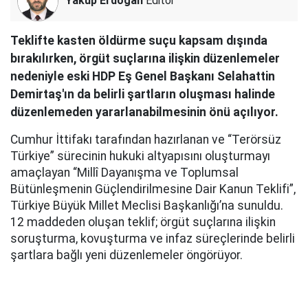
Yakup Erdoğan
Editör
Teklifte kasten öldürme suçu kapsam dışında
bırakılırken, örgüt suçlarına ilişkin düzenlemeler
nedeniyle eski HDP Eş Genel Başkanı Selahattin
Demirtaş'ın da belirli şartların oluşması halinde
düzenlemeden yararlanabilmesinin önü açılıyor.
Cumhur İttifakı tarafından hazırlanan ve “Terörsüz
Türkiye” sürecinin hukuki altyapısını oluşturmayı
amaçlayan “Millî Dayanışma ve Toplumsal
Bütünleşmenin Güçlendirilmesine Dair Kanun Teklifi”,
Türkiye Büyük Millet Meclisi Başkanlığı’na sunuldu.
12 maddeden oluşan teklif; örgüt suçlarına ilişkin
soruşturma, kovuşturma ve infaz süreçlerinde belirli
şartlara bağlı yeni düzenlemeler öngörüyor.
AK Parti Grup Başkanı Abdullah Güler, yaklaşık 360