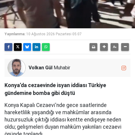
Yayınlanma:
10 Ağustos 2026 Pazartesi 05:07
Volkan Gül
Muhabir
Konya’da cezaevinde isyan iddiası Türkiye
gündemine bomba gibi düştü
Konya Kapalı Cezaevi'nde gece saatlerinde
hareketlilik yaşandığı ve mahkûmlar arasında
huzursuzluk çıktığı iddiası kentte endişeye neden
oldu; gelişmeleri duyan mahkûm yakınları cezaevi
önünde toplandı.