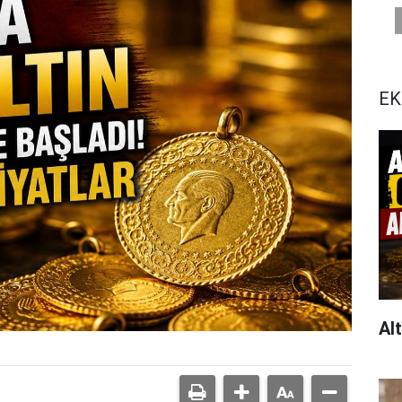
EK
Al