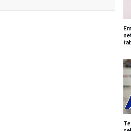
Em
ne
ta
Te
ce