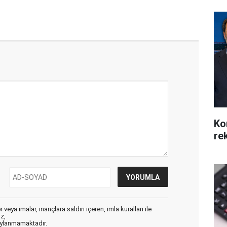
Ko
re
veya imalar, inançlara saldırı içeren, imla kuralları ile
ız,
aylanmamaktadır.