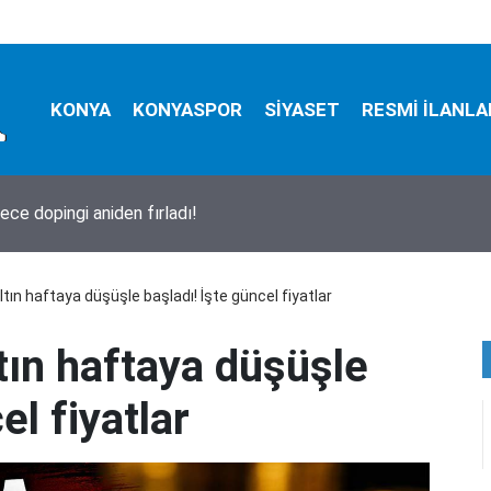
KONYA
KONYASPOR
SİYASET
RESMİ İLANLA
a bugün neler oldu? İşte 5 Ağustos Çarşamba günü olup bitenle
tın haftaya düşüşle başladı! İşte güncel fiyatlar
tın haftaya düşüşle
el fiyatlar