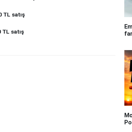
0 TL satış
Em
0 TL satış
fa
Mo
Po