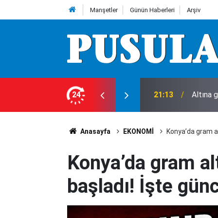
Manşetler
Günün Haberleri
Arşiv
ı!
24
18:00
Konya’d
Anasayfa
EKONOMİ
Konya’da gram al
Konya’da gram al
başladı! İşte günc