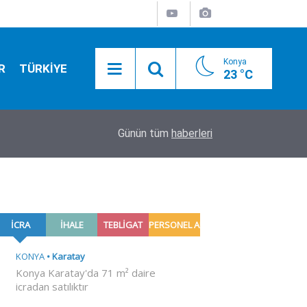
Konya
R
TÜRKİYE
23 °C
r…
17:43
Üsküdar Belediye Başkanvekili CHP’li Sibel Tan 
Günün tüm
haberleri