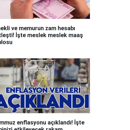
ekli ve memurun zam hesabı
tleşti! İşte meslek meslek maaş
blosu
mmuz enflasyonu açıklandı! İşte
binizi etkileyecek rakam