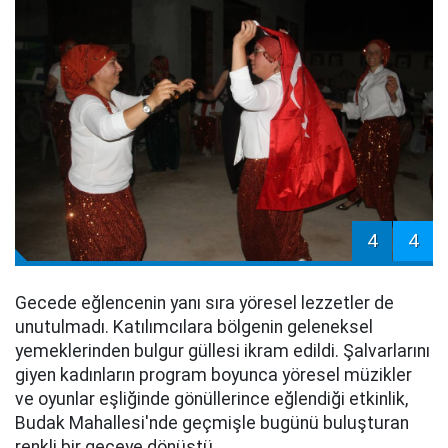
4
4
Gecede eğlencenin yanı sıra yöresel lezzetler de
unutulmadı. Katılımcılara bölgenin geleneksel
yemeklerinden bulgur güllesi ikram edildi. Şalvarlarını
giyen kadınların program boyunca yöresel müzikler
ve oyunlar eşliğinde gönüllerince eğlendiği etkinlik,
Budak Mahallesi'nde geçmişle bugünü buluşturan
renkli bir geceye dönüştü.