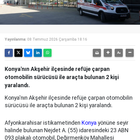
Yayınlanma:
08 Temmuz 2026 Çarşamba 18:16
Konya'nın Akşehir ilçesinde refüje çarpan
otomobilin sürücüsü ile araçta bulunan 2 kişi
yaralandı.
Konya'nın Akşehir ilçesinde refüje çarpan otomobilin
sürücüsü ile araçta bulunan 2 kişi yaralandı.
Afyonkarahisar istikametinden
Konya
yönüne seyir
halinde bulunan Nejdet A. (55) idaresindeki 23 ABN
093 plakalı otomobil, Değirmenköy Mahallesi