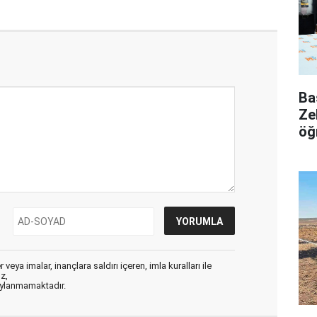
Ba
Ze
öğ
veya imalar, inançlara saldırı içeren, imla kuralları ile
ız,
aylanmamaktadır.