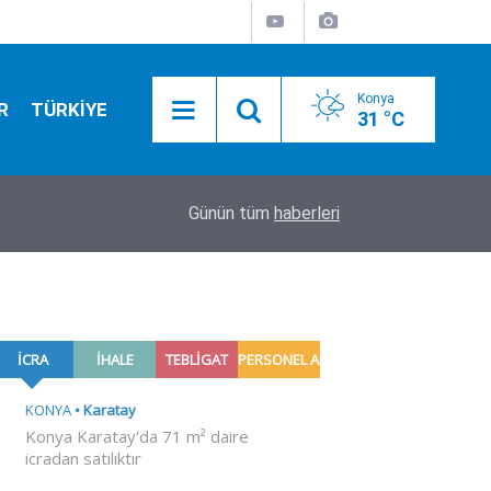
Konya
R
TÜRKİYE
31 °C
16:30
Konya'da bugün vefat edenler! 6 Ağustos 2026
Günün tüm
haberleri