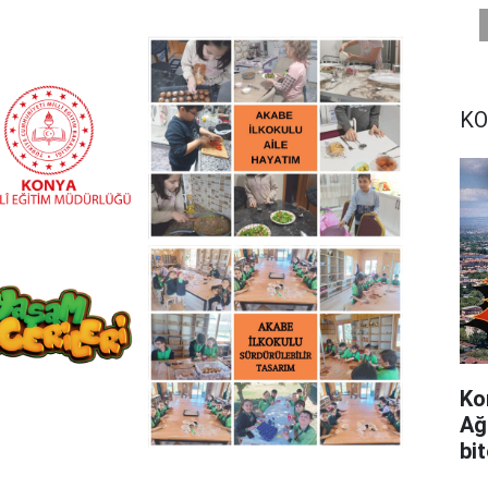
KO
Ko
Ağ
bi