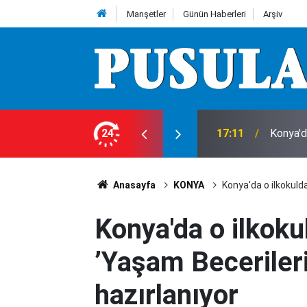
Manşetler
Günün Haberleri
Arşiv
raçta sıkıştı
24
16:39
Konya'd
Anasayfa
KONYA
Konya'da o ilkokulda
Konya'da o ilkoku
’Yaşam Becerileri’
hazırlanıyor