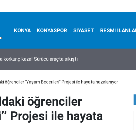
KONYA
KONYASPOR
SİYASET
RESMİ İLANLA
aki feci TIR kazasında detaylar belli oldu! Bilanço ağır
ki öğrenciler ’Yaşam Becerileri’’ Projesi ile hayata hazırlanıyor
ldaki öğrenciler
’ Projesi ile hayata