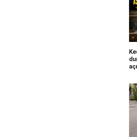
Ke
du
aç