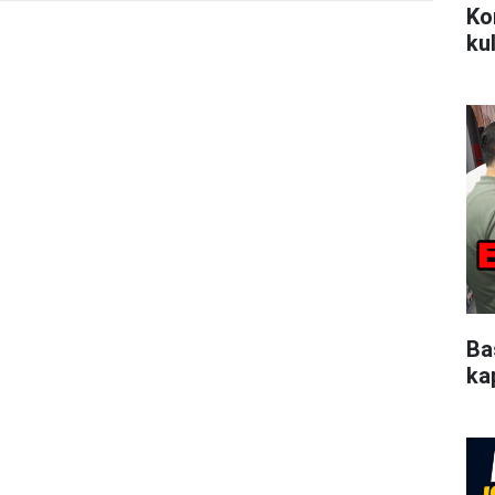
Ko
ku
Ba
kap