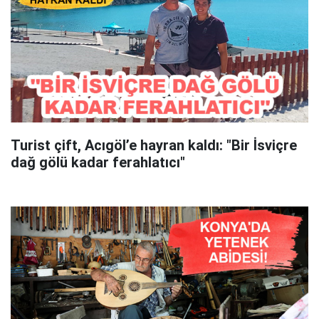
Turist çift, Acıgöl’e hayran kaldı: "Bir İsviçre
dağ gölü kadar ferahlatıcı"