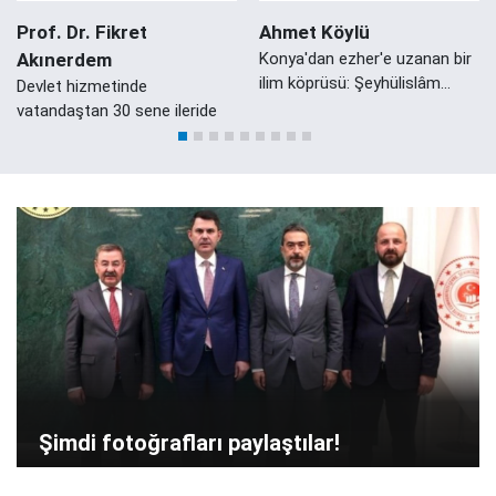
Prof. Dr. Fikret
Ahmet Köylü
Akınerdem
Konya'dan ezher'e uzanan bir
ilim köprüsü: Şeyhülislâm
Devlet hizmetinde
Mustafa Sabri Efendi'nin
vatandaştan 30 sene ileride
Konyalı Damadı Ali Zeki Efendi
Şimdi fotoğrafları paylaştılar!