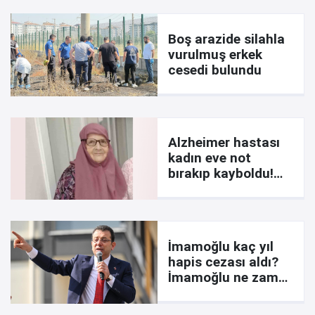
Boş arazide silahla
vurulmuş erkek
cesedi bulundu
Alzheimer hastası
kadın eve not
bırakıp kayboldu!
İşte notta yazanlar
İmamoğlu kaç yıl
hapis cezası aldı?
İmamoğlu ne zaman
çıkar? Davada son
durum