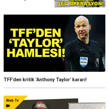
çökertildi
TFF'den kritik 'Anthony Taylor' kararı!
Web Tv