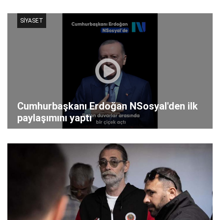
SİYASET
Cumhurbaşkanı Erdoğan NSosyal'den ilk
paylaşımını yaptı