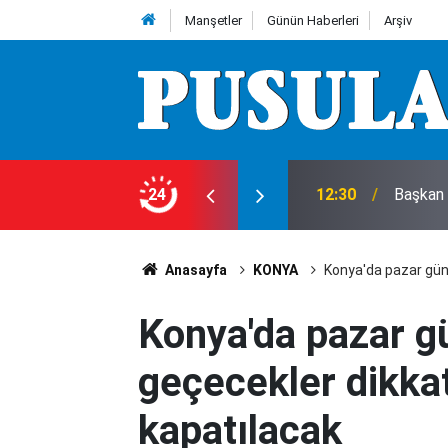
Manşetler
Günün Haberleri
Arşiv
aşladı
24
12:30
Başkan 
Anasayfa
KONYA
Konya'da pazar günü
Konya'da pazar g
geçecekler dikkat
kapatılacak