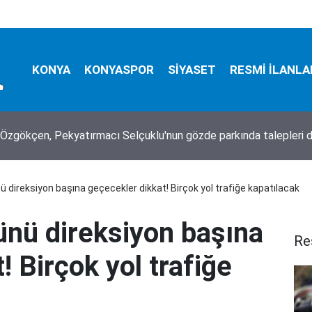
KONYA
KONYASPOR
SİYASET
RESMİ İLANLA
Özgökçen, Pekyatırmacı Selçuklu'nun gözde parkında talepleri d
 direksiyon başına geçecekler dikkat! Birçok yol trafiğe kapatılacak
ünü direksiyon başına
Re
! Birçok yol trafiğe