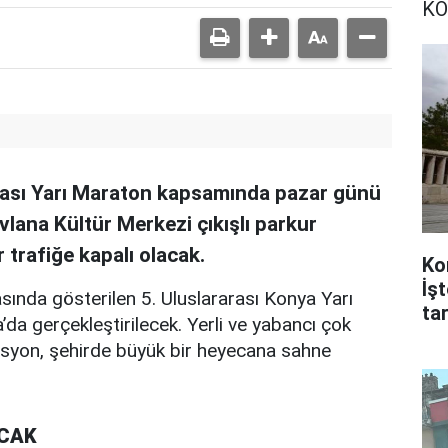
KO
rası Yarı Maraton kapsamında pazar günü
lana Kültür Merkezi çıkışlı parkur
 trafiğe kapalı olacak.
Ko
İş
rasında gösterilen 5. Uluslararası Konya Yarı
tar
a gerçekleştirilecek. Yerli ve yabancı çok
asyon, şehirde büyük bir heyecana sahne
ACAK