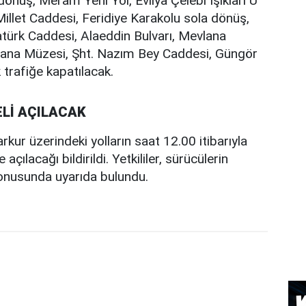
nüş, Meram Yeni Yol, Evliya Çelebi Işıkları U
llet Caddesi, Feridiye Karakolu sola dönüş,
atürk Caddesi, Alaeddin Bulvarı, Mevlana
lana Müzesi, Şht. Nazım Bey Caddesi, Güngör
trafiğe kapatılacak.
Lİ AÇILACAK
ur üzerindeki yolların saat 12.00 itibarıyla
çılacağı bildirildi. Yetkililer, sürücülerin
konusunda uyarıda bulundu.