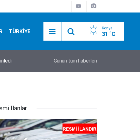
Konya
R
TÜRKİYE
31 °C
inledi
12:30
Konya’da 1 kişinin öldüğü, 10 kişinin yaralandığ
Günün tüm
haberleri
smi İlanlar