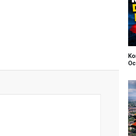
Ko
Oc