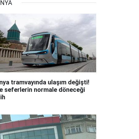
NYA
nya tramvayında ulaşım değişti!
te seferlerin normale döneceği
ih