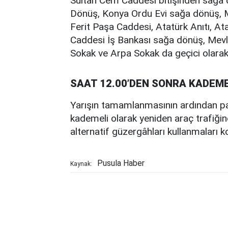
Sultan Cem Caddesi bitişinden sağa dö
Dönüş, Konya Ordu Evi sağa dönüş, Mi
Ferit Paşa Caddesi, Atatürk Anıtı, At
Caddesi İş Bankası sağa dönüş, Mev
Sokak ve Arpa Sokak da geçici olarak 
SAAT 12.00’DEN SONRA KADEME
Yarışın tamamlanmasının ardından park
kademeli olarak yeniden araç trafiğine a
alternatif güzergâhları kullanmaları 
Pusula Haber
Kaynak: