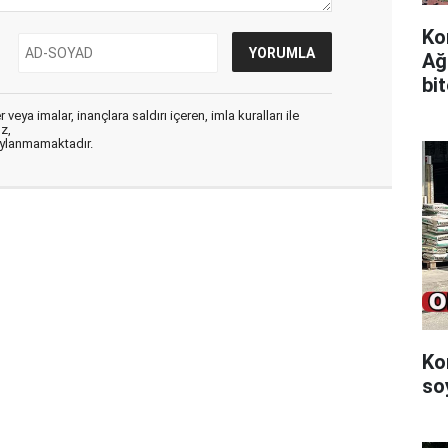
Ko
Ağ
bi
veya imalar, inançlara saldırı içeren, imla kuralları ile
ız,
aylanmamaktadır.
Ko
so