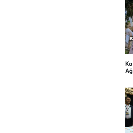
Ko
Ağ