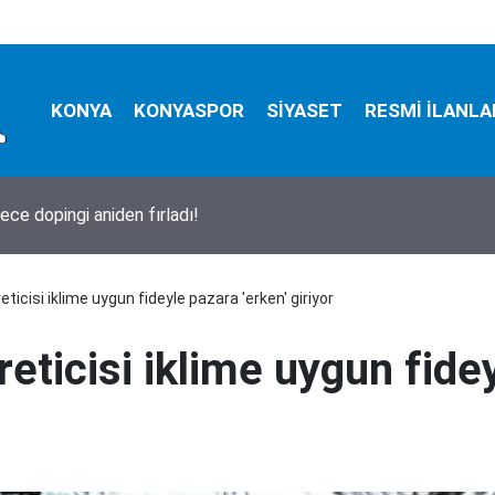
KONYA
KONYASPOR
SİYASET
RESMİ İLANLA
a bugün neler oldu? İşte 5 Ağustos Çarşamba günü olup bitenle
ticisi iklime uygun fideyle pazara 'erken' giriyor
eticisi iklime uygun fidey