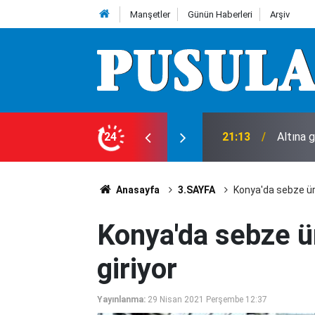
Manşetler
Günün Haberleri
Arşiv
ı!
24
18:00
Konya’d
Anasayfa
3.SAYFA
Konya'da sebze üre
Konya'da sebze ür
giriyor
Yayınlanma:
29 Nisan 2021 Perşembe 12:37