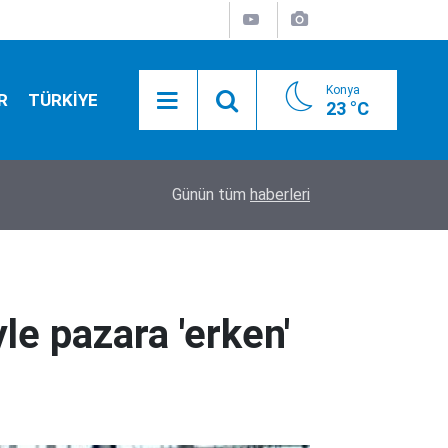
Konya
R
TÜRKİYE
23 °C
r…
17:43
Üsküdar Belediye Başkanvekili CHP’li Sibel Tan 
Günün tüm
haberleri
le pazara 'erken'