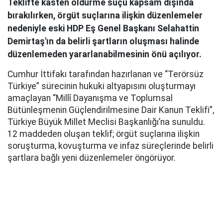
Teklifte kasten öldürme suçu kapsam dışında
bırakılırken, örgüt suçlarına ilişkin düzenlemeler
nedeniyle eski HDP Eş Genel Başkanı Selahattin
Demirtaş'ın da belirli şartların oluşması halinde
düzenlemeden yararlanabilmesinin önü açılıyor.
Cumhur İttifakı tarafından hazırlanan ve “Terörsüz
Türkiye” sürecinin hukuki altyapısını oluşturmayı
amaçlayan “Millî Dayanışma ve Toplumsal
Bütünleşmenin Güçlendirilmesine Dair Kanun Teklifi”,
Türkiye Büyük Millet Meclisi Başkanlığı’na sunuldu.
12 maddeden oluşan teklif; örgüt suçlarına ilişkin
soruşturma, kovuşturma ve infaz süreçlerinde belirli
şartlara bağlı yeni düzenlemeler öngörüyor.
AK Parti Grup Başkanı Abdullah Güler, yaklaşık 360
milletvekilinin imzasıyla hazırlanan kanun teklifinin
TBMM Başkanlığı’na sunulduğunu açıkladı. Teklifin
açıklanmasında MHP Genel Başkan Yardımcısı Feti