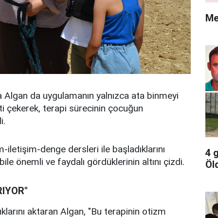
Me
a Algan da uygulamanın yalnızca ata binmeyi
i çekerek, terapi sürecinin çocuğun
i.
iletişim-denge dersleri ile başladıklarını
4 
le önemli ve faydalı gördüklerinin altını çizdi.
Öl
RIYOR"
tıklarını aktaran Algan, "Bu terapinin otizm