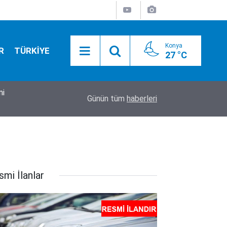
Konya
R
TÜRKİYE
27 °C
18:10
Herkes bezgin! Yıkılmadı, fuhuş oteli oldu
Günün tüm
haberleri
smi İlanlar