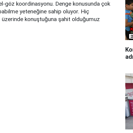
isi el-göz koordinasyonu. Denge konusunda çok
yapabilme yeteneğine sahip oluyor. Hiç
n üzerinde konuştuğuna şahit olduğumuz
Ko
ad