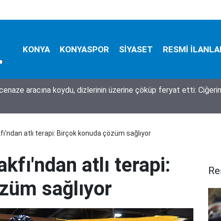
KONYA
KONYASPOR
SİYASET
RESMİ İLANLA
a bugün neler oldu? İşte 7 Ağustos Cuma günü olup bitenler…
ı'ndan atlı terapi: Birçok konuda çözüm sağlıyor
fı'ndan atlı terapi:
Re
züm sağlıyor