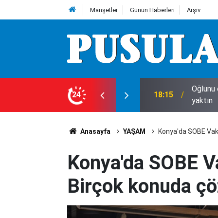
Manşetler
Günün Haberleri
Arşiv
lerinin üzerine çöküp feryat etti: Ciğerimi
24
18:12
Konya’d
Anasayfa
YAŞAM
Konya'da SOBE Vakf
Konya'da SOBE Vak
Birçok konuda çö