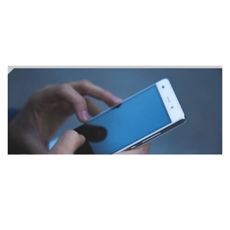
7
7
Konuya ilişkin incelemelerin sürmesi bekleniyor.