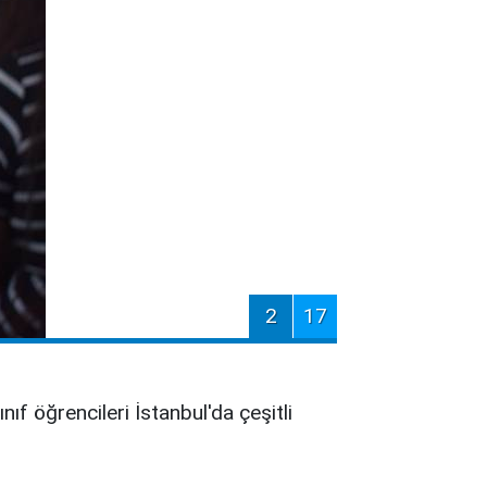
2
17
nıf öğrencileri İstanbul'da çeşitli