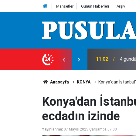
Manşetler
Günün Haberleri
Arşiv
! Öldürüp seraya mı sakladılar?
24
10:48
Son dak
Anasayfa
KONYA
Konya'dan İstanbul'a
Konya'dan İstanbu
ecdadın izinde
Yayınlanma:
07 Mayıs 2025 Çarşamba 07:00