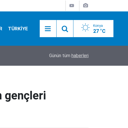
Konya
R
TÜRKİYE
27 °C
10:31
Konya'da yazın 30 bin öğrenci aynı adreste! Eğit
Günün tüm
haberleri
n gençleri