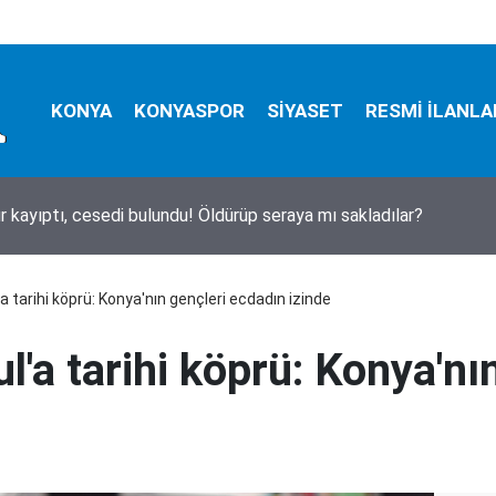
KONYA
KONYASPOR
SİYASET
RESMİ İLANLA
ika! Marmaris'te deprem oldu
 tarihi köprü: Konya'nın gençleri ecdadın izinde
l'a tarihi köprü: Konya'nı