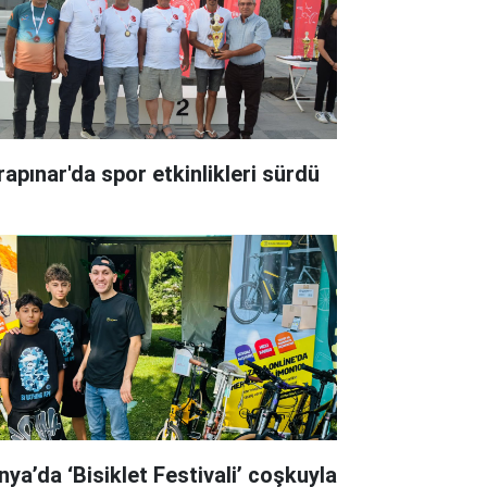
rapınar'da spor etkinlikleri sürdü
nya’da ‘Bisiklet Festivali’ coşkuyla