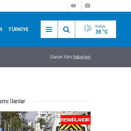
Konya
R
TÜRKİYE
35 °C
12:35
Konya’da eğlence mekanında kanlı gece! 1 kişi h
Günün tüm
haberleri
smi İlanlar