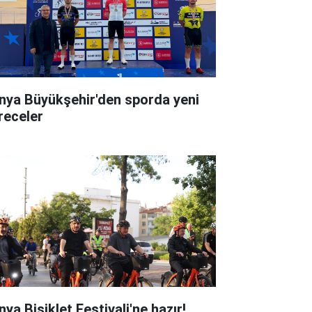
nya Büyükşehir'den sporda yeni
receler
ya Bisiklet Festivali'ne hazır!