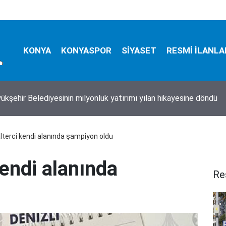
KONYA
KONYASPOR
SİYASET
RESMİ İLANLA
ükşehir Belediyesinin milyonluk yatırımı yılan hikayesine döndü
alterci kendi alanında şampiyon oldu
kendi alanında
Re