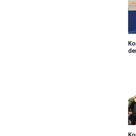
Ko
de
Kon