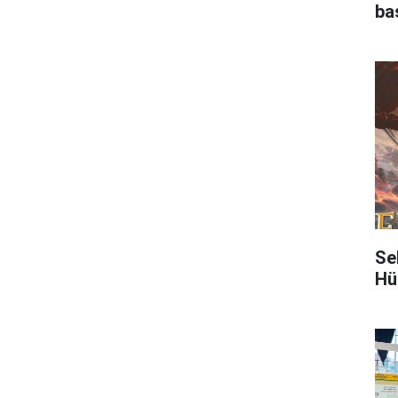
ba
Se
Hü