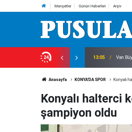
Manşetler
Günün Haberleri
Arşiv
24
13:05
Van Büy
Anasayfa
KONYA'DA SPOR
Konyalı h
Konyalı halterci 
şampiyon oldu