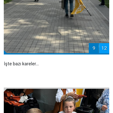
9
12
İşte bazı kareler...