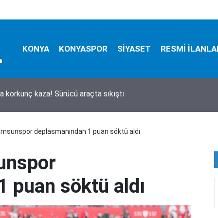
KONYA
KONYASPOR
SİYASET
RESMİ İLANLA
aki feci TIR kazasında detaylar belli oldu! Bilanço ağır
msunspor deplasmanından 1 puan söktü aldı
unspor
 puan söktü aldı