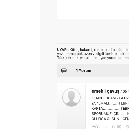
UYARI:
Küfür, hakaret, rencide edici cümleler 
yazılmamış,çok uzun ve ilgili içerikle alakas
Türkçe karakter kullanılmayan yorumlar on
1 Yorum
emekli çavuş
/ 06 
İLHAN HOCAMIZLA UZ
YAPILMALI...........T
KARTAL................
SPORUMUZ İÇİN......
OLURSA OLSUN....CENTİL
Yanıtla
(0)