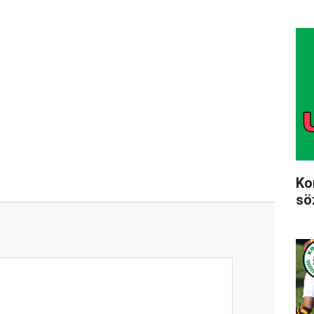
Ko
sö