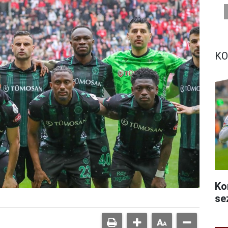
KO
Ko
se