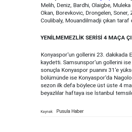
Melih, Deniz, Bardhi, Olaigbe, Muleka
Okan, Borevkovic, Drongelen, Soner, 
Coulibaly, Mouandilmadji çıkan taraf 
YENİLMEMEZLİK SERİSİ 4 MAÇA ÇI
Konyaspor'un gollerini 23. dakikada E
kaydetti. Samsunspor'un gollerini ise
sonuçla Konyaspor puanını 31'e yükse
bölümünde ise Konyaspor'da Nagolo k
sezon ilk defa böylece üst üste 4 maç
beyazlılar haftaya ise İstanbul temsi
Pusula Haber
Kaynak: