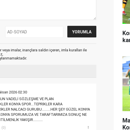
Ko
ka
veya imalar, inançlara saldırı içeren, imla kuralları ile
ız,
aylanmamaktadır.
Nisan 2026 02:30
UN VADELİ SÖZLEŞME VE PLAN
EBRİKLER KONYA SPOR...TEPRİKLER KARA
..TEBRİKLER NALCACI GURUBU..........HER ŞEY GÜZEL KONYA
...KONYA SPORUMUZA VE TARAFTARIMIZA SONUÇ NE
Ma
MENLİK YAKIŞIR...........
Ko
(0)