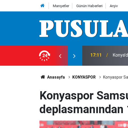
Manşetler
Günün Haberleri
Arşiv
raçta sıkıştı
24
16:39
Konya'd
Anasayfa
KONYASPOR
Konyaspor Sa
Konyaspor Sams
deplasmanından 1