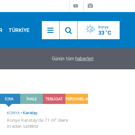
Konya
R
TÜRKİYE
33 °C
16:30
Konya'da bugün vefat edenler! 6 Ağustos 2026
Günün tüm
haberleri