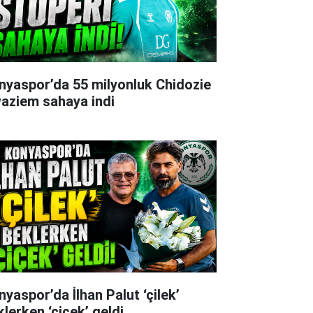
nyaspor’da 55 milyonluk Chidozie
aziem sahaya indi
nyaspor’da İlhan Palut ‘çilek’
klerken ‘çiçek’ geldi