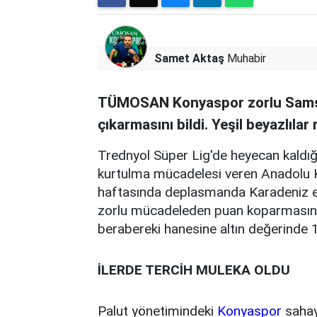
Samet Aktaş
Muhabir
TÜMOSAN Konyaspor zorlu Sams
çıkarmasını bildi. Yeşil beyazlılar 
Trednyol Süper Lig'de heyecan kaldığ
kurtulma mücadelesi veren Anadolu 
haftasında deplasmanda Karadeniz ek
zorlu mücadeleden puan koparmasını 
berabereki hanesine altın değerinde 
İLERDE TERCİH MULEKA OLDU
Palut yönetimindeki
Konyaspor
sahay