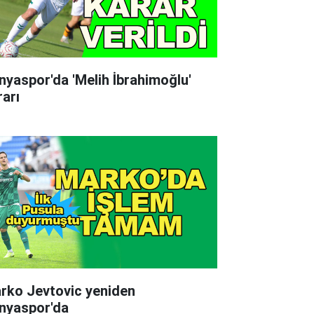
nyaspor'da 'Melih İbrahimoğlu'
rarı
rko Jevtovic yeniden
nyaspor'da