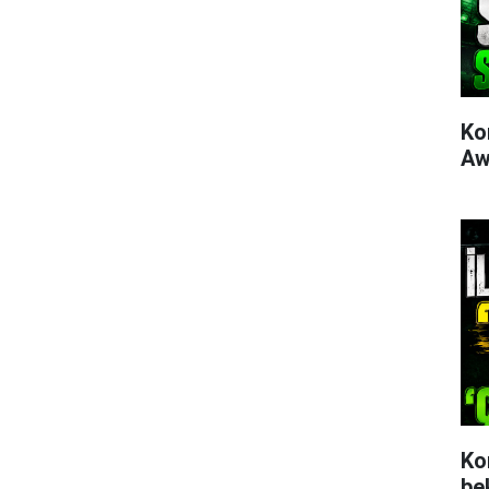
Ko
Aw
Ko
be