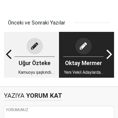
Önceki ve Sonraki Yazılar
Uğur Özteke
Oktay Mermer
Kamuoyu şaşkındı
Yeni Vekil Adaylardan
ama…
Ne İsteyelim?
YAZIYA
YORUM KAT