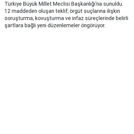
Türkiye Büyük Millet Meclisi Başkanlığı’na sunuldu.
12 maddeden oluşan teklif; örgüt suçlarına ilişkin
soruşturma, kovuşturma ve infaz süreçlerinde belirli
şartlara bağlı yeni düzenlemeler öngörüyor.
AK Parti Grup Başkanı Abdullah Güler, yaklaşık 360
milletvekilinin imzasıyla hazırlanan kanun teklifinin
TBMM Başkanlığı’na sunulduğunu açıkladı. Teklifin
açıklanmasında MHP Genel Başkan Yardımcısı Feti
Yıldız ile MHP Grup Başkanvekilleri Filiz Kılıç ve Erkan
Akçay da yer aldı.
Düzenlemenin genel gerekçesinde, teklifin genel af
niteliği taşımadığı, belirli şartların gerçekleşmesine
bağlı ve sınırlı bir ceza ile infaz hukuku düzenlemesi
olduğu vurgulandı.
UYGULAMA İÇİN KRİTİK ŞART