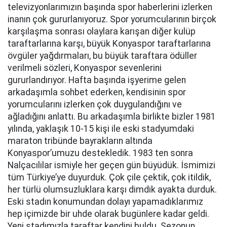
televizyonlarımızın başında spor haberlerini izlerken
inanın çok gururlanıyoruz. Spor yorumcularının birçok
karşılaşma sonrası olaylara karışan diğer kulüp
taraftarlarına karşı, büyük Konyaspor taraftarlarına
övgüler yağdırmaları, bu büyük taraftara ödüller
verilmeli sözleri, Konyaspor sevenlerini
gururlandırıyor. Hafta başında işyerime gelen
arkadaşımla sohbet ederken, kendisinin spor
yorumcularını izlerken çok duygulandığını ve
ağladığını anlattı. Bu arkadaşımla birlikte bizler 1981
yılında, yaklaşık 10-15 kişi ile eski stadyumdaki
maraton tribünde bayrakların altında
Konyaspor’umuzu destekledik. 1983 ten sonra
Nalçacılılar ismiyle her geçen gün büyüdük. İsmimizi
tüm Türkiye’ye duyurduk. Çok çile çektik, çok itildik,
her türlü olumsuzluklara karşı dimdik ayakta durduk.
Eski stadın konumundan dolayı yapamadıklarımız
hep içimizde bir uhde olarak bugünlere kadar geldi.
Yeni stadımızla taraftar kendini buldu. Sezonun