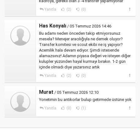
kadroya, gerekli olan 3 -4 transfer yapamıyorlar
Yanıtla
(2)
(0)
Has Konyalı
/ 05 Temmuz 2026 14:46
Bu adamı neden önceden takip etmiyorsunuz
mesela? Menejer aracılığıyla ne demek oluyor?
Transfer komitesi ve scout ekibi ne iş yapıyor?
Acemilik hala devam ediyor. Şimdi istesende
alamazsınız! Adamın piyasa değeri ve isteyen diğer
kulupler yüzünden hayal kurmayı bırakın. 1-2 gün
içinde olmadı diye yazarsınız artık
Yanıtla
(2)
(0)
Murat
/ 05 Temmuz 2026 12:10
Yonetimin bu antikorlar bulup getirmede üstüne yok
Yanıtla
(0)
(1)