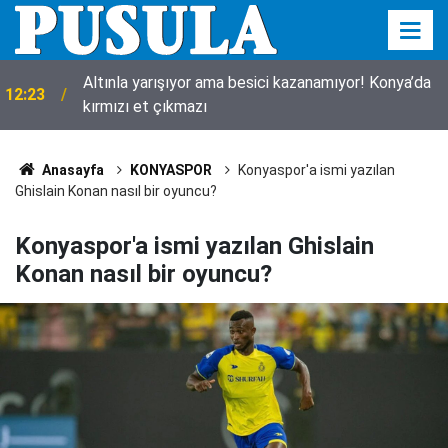
Konya’da kayıp kuzu için seferberlik! 10 metrelik
11:55
çukurdan sağ çıktı
Anasayfa
KONYASPOR
Konyaspor'a ismi yazılan
Ghislain Konan nasıl bir oyuncu?
Konyaspor'a ismi yazılan Ghislain
Konan nasıl bir oyuncu?