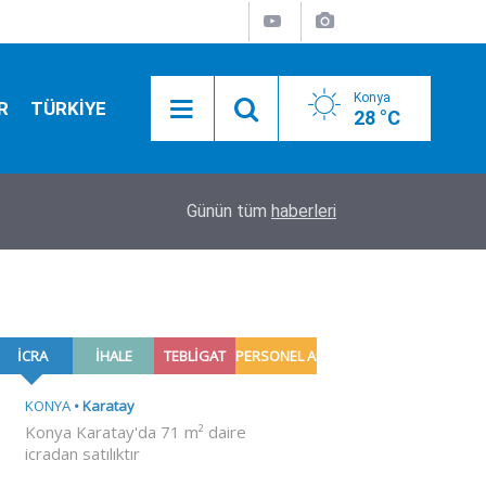
Konya
R
TÜRKİYE
28 °C
21:13
Altına gece dopingi aniden fırladı!
Günün tüm
haberleri