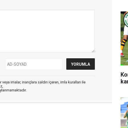
Ko
ka
veya imalar, inançlara saldırı içeren, imla kuralları ile
ız,
aylanmamaktadır.