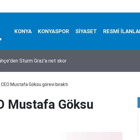
KONYA
KONYASPOR
SİYASET
RESMİ İLANLA
hçe'den Sturm Graz'a net skor
 CEO Mustafa Göksu görevi bıraktı
O Mustafa Göksu