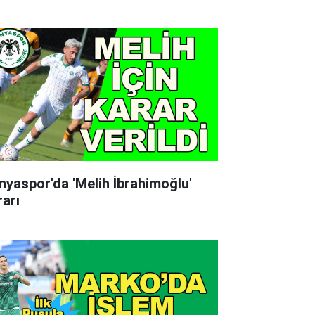
nyaspor'da 'Melih İbrahimoğlu'
rarı