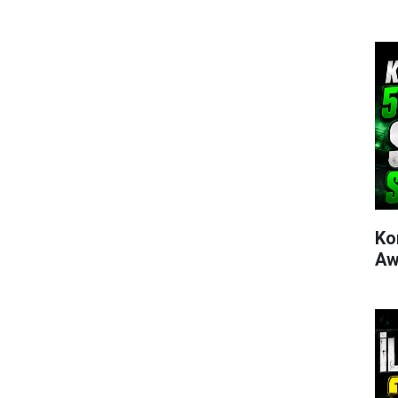
Ko
Aw