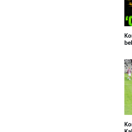
Ko
be
Ko
Ka