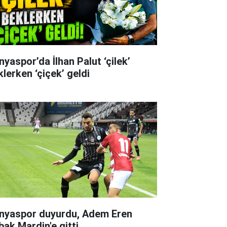
nyaspor’da İlhan Palut ‘çilek’
klerken ‘çiçek’ geldi
nyaspor duyurdu, Adem Eren
bak Mardin'e gitti