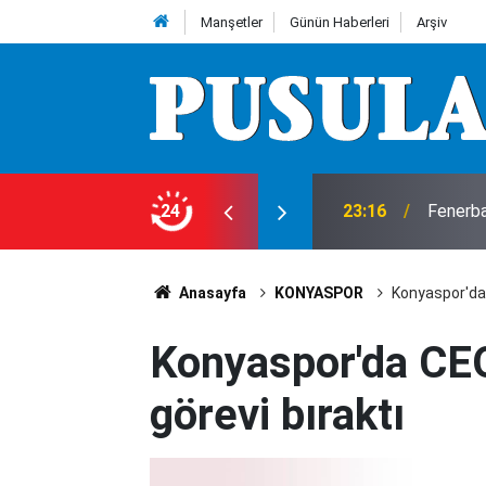
Manşetler
Günün Haberleri
Arşiv
!
24
23:16
Fenerba
Anasayfa
KONYASPOR
Konyaspor'da
Konyaspor'da CE
görevi bıraktı