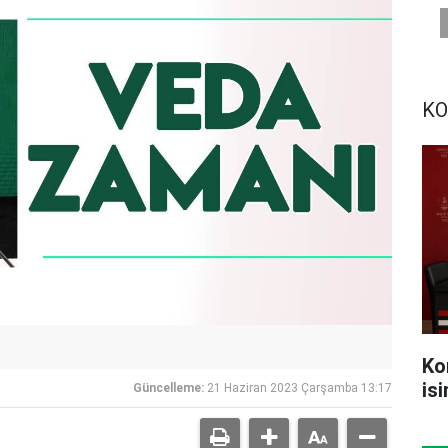
KO
Ko
is
Güncelleme:
21 Haziran 2023 Çarşamba 13:17