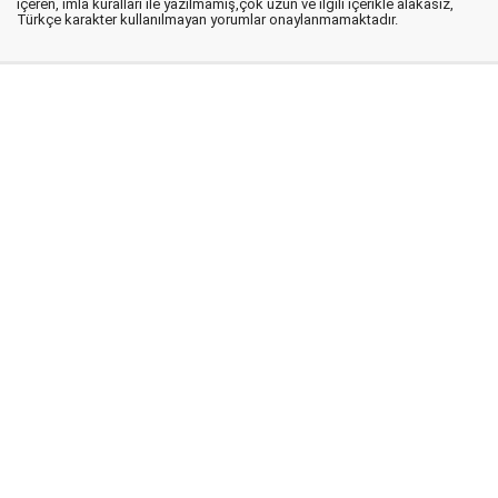
içeren, imla kuralları ile yazılmamış,çok uzun ve ilgili içerikle alakasız,
Türkçe karakter kullanılmayan yorumlar onaylanmamaktadır.