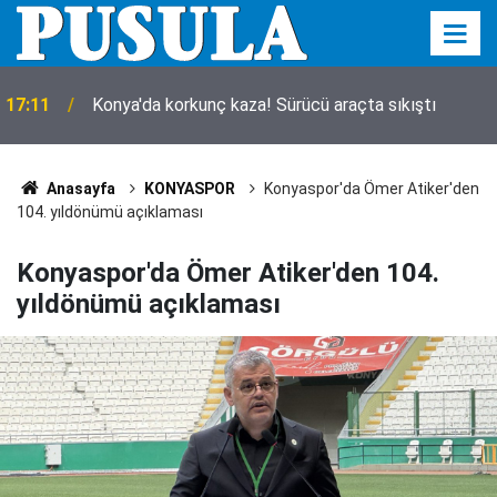
Konya'daki feci TIR kazasında detaylar belli oldu!
16:39
Bilanço ağır
Anasayfa
KONYASPOR
Konyaspor'da Ömer Atiker'den
104. yıldönümü açıklaması
Konyaspor'da Ömer Atiker'den 104.
yıldönümü açıklaması