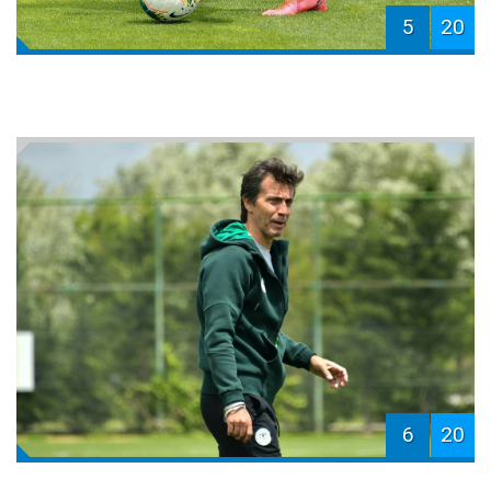
5
20
6
20