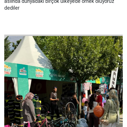
aslında dünyadaki birçok ülkeyede örnek oluyoruz"
dediler