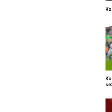
Ko
Ko
se