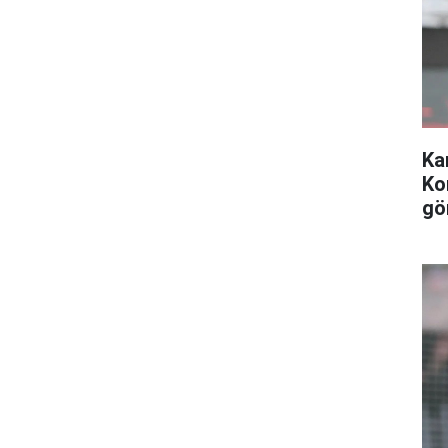
Ka
Ko
gö