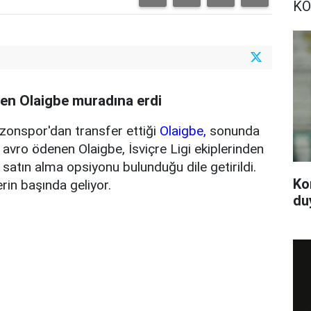
KO
yen Olaigbe muradına erdi
onspor'dan transfer ettiği
Olaigbe,
sonunda
avro ödenen Olaigbe, İsviçre Ligi ekiplerinden
a satın alma opsiyonu bulunduğu dile getirildi.
Ko
erin başında geliyor.
du