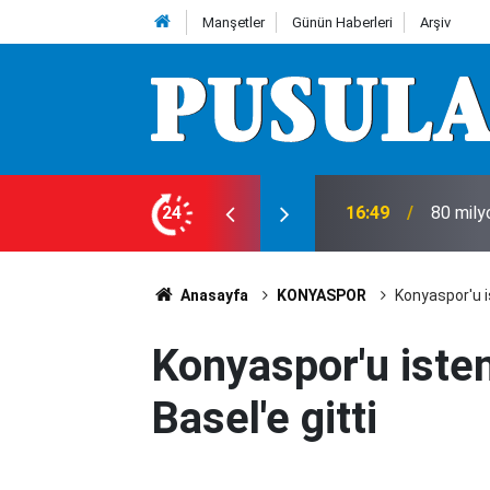
Manşetler
Günün Haberleri
Arşiv
 8 Ağustos 2026
24
16:49
80 mily
Anasayfa
KONYASPOR
Konyaspor'u i
Konyaspor'u iste
Basel'e gitti