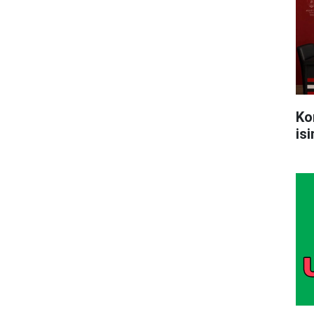
Ko
is