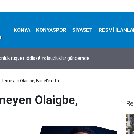
KONYA
KONYASPOR
SİYASET
RESMİ İLANLA
onluk rüşvet iddiası! Yolsuzluklar gündemde
stemeyen Olaigbe, Basel'e gitti
meyen Olaigbe,
Re