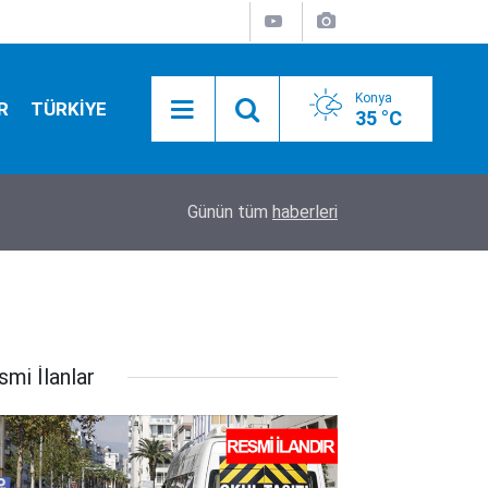
Konya
R
TÜRKİYE
35 °C
16:38
Konya’da tramvay güzergahı değişiyor! O durak
Günün tüm
haberleri
smi İlanlar