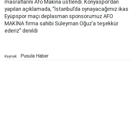
masraflarını Afo Makina üstlendi. Konyaspor’dan
yapılan açıklamada, “
İstanbul’da oynayacağımız ikas
Eyüpspor maçı deplasman sponsorumuz AFO
MAKİNA firma sahibi Süleyman Oğuz’a teşekkür
ederiz
” denildi
Pusula Haber
Kaynak: