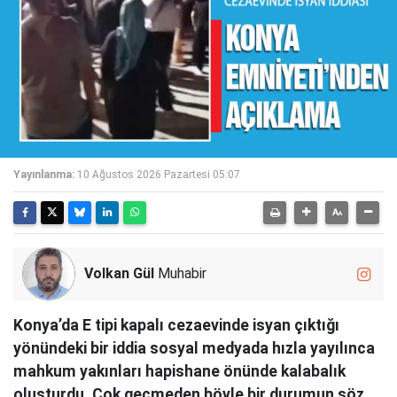
Yayınlanma:
10 Ağustos 2026 Pazartesi 05:07
Volkan Gül
Muhabir
Konya’da E tipi kapalı cezaevinde isyan çıktığı
yönündeki bir iddia sosyal medyada hızla yayılınca
mahkum yakınları hapishane önünde kalabalık
oluşturdu. Çok geçmeden böyle bir durumun söz