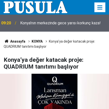
Konyaspor'u oyalayan Berkan Kutlu'dan 2 ay sonra
05:08
teşekkür
Anasayfa
KONYA
Konya’ya değer katacak proje:
QUADRIUM tanıtımı başlıyor
Konya’ya değer katacak proje:
QUADRIUM tanıtımı başlıyor