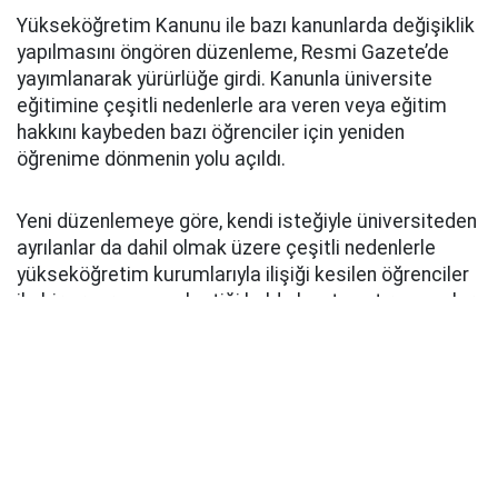
Yükseköğretim Kanunu ile bazı kanunlarda değişiklik
yapılmasını öngören düzenleme, Resmi Gazete’de
yayımlanarak yürürlüğe girdi. Kanunla üniversite
eğitimine çeşitli nedenlerle ara veren veya eğitim
hakkını kaybeden bazı öğrenciler için yeniden
öğrenime dönmenin yolu açıldı.
Yeni düzenlemeye göre, kendi isteğiyle üniversiteden
ayrılanlar da dahil olmak üzere çeşitli nedenlerle
yükseköğretim kurumlarıyla ilişiği kesilen öğrenciler
ile bir programa yerleştiği halde kayıt yaptırmayanlar,
kanunun yürürlüğe girdiği tarihten itibaren
4 ay
içerisinde başvurmaları
halinde 2026-2027 eğitim
öğretim yılında öğrenimlerine yeniden
başlayabilecek.
Ancak düzenlemeden yararlanamayacak gruplar da
belirlendi. Terör suçları, kasten öldürme, işkence,