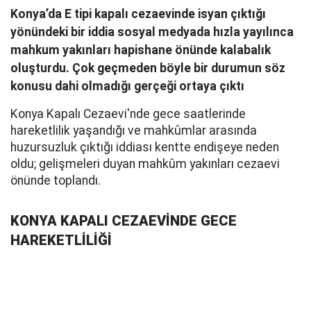
Konya’da E tipi kapalı cezaevinde isyan çıktığı
yönündeki bir iddia sosyal medyada hızla yayılınca
mahkum yakınları hapishane önünde kalabalık
oluşturdu. Çok geçmeden böyle bir durumun söz
konusu dahi olmadığı gerçeği ortaya çıktı
Konya Kapalı Cezaevi'nde gece saatlerinde
hareketlilik yaşandığı ve mahkûmlar arasında
huzursuzluk çıktığı iddiası kentte endişeye neden
oldu; gelişmeleri duyan mahkûm yakınları cezaevi
önünde toplandı.
KONYA KAPALI CEZAEVİNDE GECE
HAREKETLİLİĞİ
Konya Kapalı Cezaevi'nde 10 Ağustos gecesi henüz
nedeni netleşmeyen bir hareketlilik yaşandığı
bildirildi. Cezaevinde mahkûmlar arasında