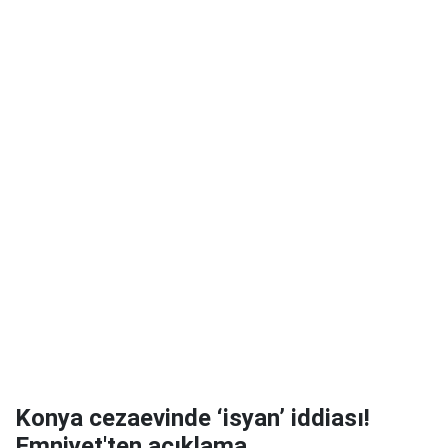
Konya cezaevinde ‘isyan’ iddiası!
Emniyet'ten açıklama