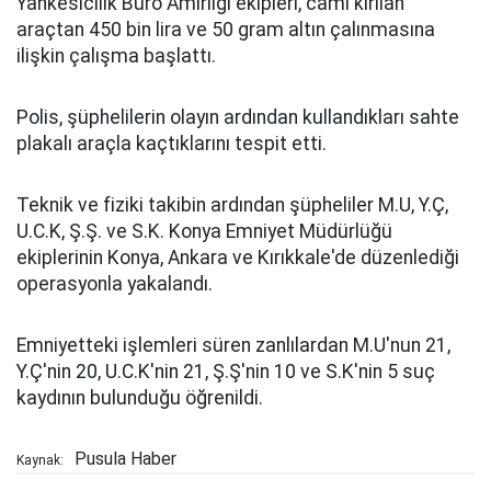
Yankesicilik Büro Amirliği ekipleri, camı kırılan
araçtan 450 bin lira ve 50 gram altın çalınmasına
ilişkin çalışma başlattı.
Polis, şüphelilerin olayın ardından kullandıkları sahte
plakalı araçla kaçtıklarını tespit etti.
Teknik ve fiziki takibin ardından şüpheliler M.U, Y.Ç,
U.C.K, Ş.Ş. ve S.K. Konya Emniyet Müdürlüğü
ekiplerinin Konya, Ankara ve Kırıkkale'de düzenlediği
operasyonla yakalandı.
Emniyetteki işlemleri süren zanlılardan M.U'nun 21,
Y.Ç'nin 20, U.C.K'nin 21, Ş.Ş'nin 10 ve S.K'nin 5 suç
kaydının bulunduğu öğrenildi.
Pusula Haber
Kaynak: