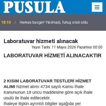
18:10
Herkes bezgin! Yıkılmadı, fuhuş oteli oldu
Tarım ekipleri Beyşehir'de sahaya indi: Kovanlar tek
17:52
tek sayıldı
Laboratuvar hizmeti alınacak
Yayın Tarihi:
11 Mayıs 2026 Pazartesi 00:00
LABORATUVAR HİZMETİ ALINACAKTIR
2 KISIM LABORATUVAR TESTLERİ HİZMET
ALIMI
hizmet alımı 4734 sayılı Kamu İhale
Kanununun 19 uncu maddesine göre açık ihale
usulü ile ihale edilecektir.
İhaleye ilişkin ayrıntılı bilgiler aşağıda yer