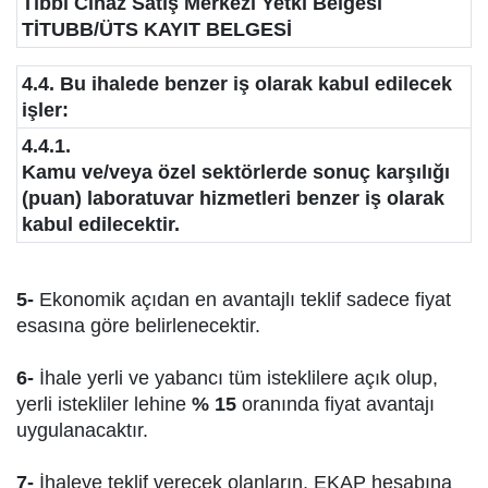
Tıbbi Cihaz Satış Merkezi Yetki Belgesi
TİTUBB/ÜTS KAYIT BELGESİ
4.4. Bu ihalede benzer iş olarak kabul edilecek
işler:
4.4.1.
Kamu ve/veya özel sektörlerde sonuç karşılığı
(puan) laboratuvar hizmetleri benzer iş olarak
kabul edilecektir.
5-
Ekonomik açıdan en avantajlı teklif sadece fiyat
esasına göre belirlenecektir.
6-
İhale yerli ve yabancı tüm isteklilere açık olup,
yerli istekliler lehine
% 15
oranında fiyat avantajı
uygulanacaktır.
7-
İhaleye teklif verecek olanların, EKAP hesabına