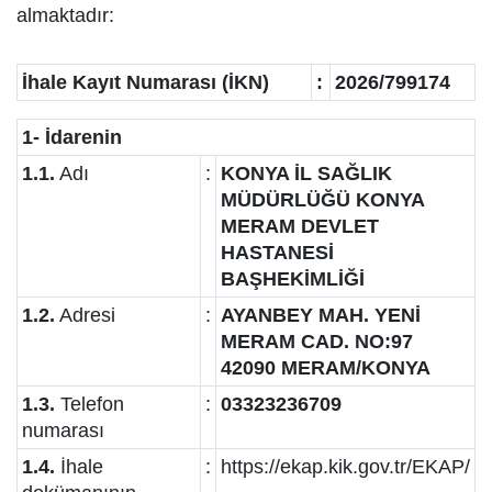
almaktadır:
İhale Kayıt Numarası (İKN)
:
2026/799174
1- İdarenin
1.1.
Adı
:
KONYA İL SAĞLIK
MÜDÜRLÜĞÜ KONYA
MERAM DEVLET
HASTANESİ
BAŞHEKİMLİĞİ
1.2.
Adresi
:
AYANBEY MAH. YENİ
MERAM CAD. NO:97
42090 MERAM/KONYA
1.3.
Telefon
:
03323236709
numarası
1.4.
İhale
:
https://ekap.kik.gov.tr/EKAP/