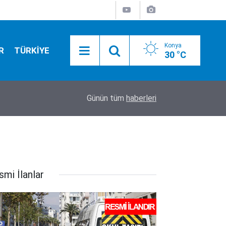
Konya
R
TÜRKİYE
30 °C
11:46
Gazze’den yürek yakan haber! Can kaybı 73 bini 
Günün tüm
haberleri
smi İlanlar