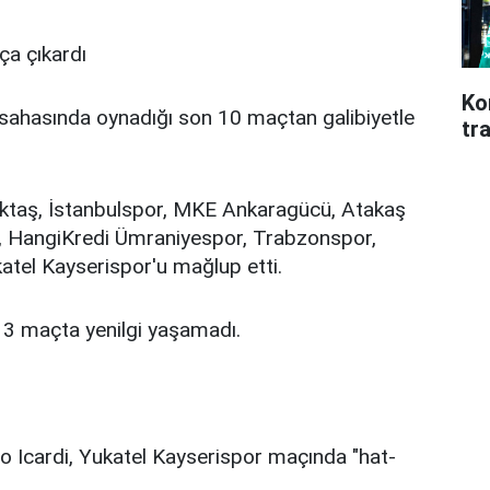
ça çıkardı
Ko
 sahasında oynadığı son 10 maçtan galibiyetle
tr
şiktaş, İstanbulspor, MKE Ankaragücü, Atakaş
, HangiKredi Ümraniyespor, Trabzonspor,
tel Kayserispor'u mağlup etti.
13 maçta yenilgi yaşamadı.
ro Icardi, Yukatel Kayserispor maçında "hat-