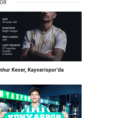
OR
nhur Keser, Kayserispor’da