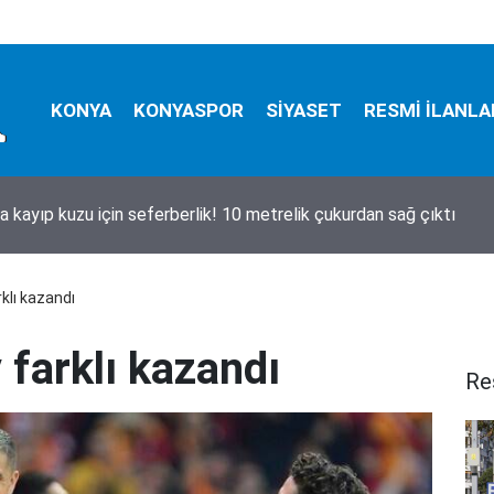
KONYA
KONYASPOR
SİYASET
RESMİ İLANLA
a kayıp kuzu için seferberlik! 10 metrelik çukurdan sağ çıktı
klı kazandı
 farklı kazandı
Re