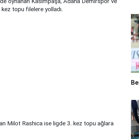
önünde oynanan Kasımpaşa, Adana Demirspor ve
ez topu filelere yolladı.
Be
n Milot Rashica ise ligde 3. kez topu ağlara