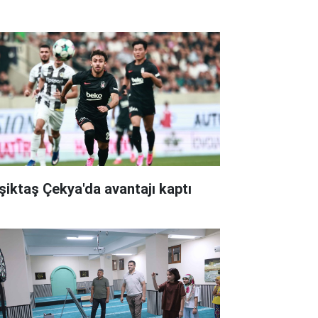
şiktaş Çekya'da avantajı kaptı