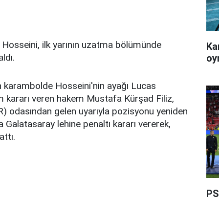
 Hosseini, ilk yarının uzatma bölümünde
Ka
ldı.
oy
n karambolde Hosseini'nin ayağı Lucas
m kararı veren hakem Mustafa Kürşad Filiz,
) odasından gelen uyarıyla pozisyonu yeniden
ra Galatasaray lehine penaltı kararı vererek,
ttı.
PS