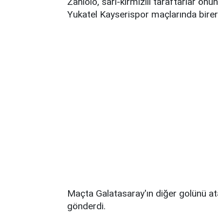
Zaniolo, sarı-kırmızılı taraftarlar 
Yukatel Kayserispor maçlarında birer k
Maçta Galatasaray'ın diğer golünü ata
gönderdi.