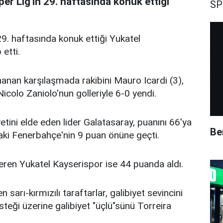
per Lig'in 29. haftasında konuk ettiği
SP
9. haftasında konuk ettiği Yukatel
 etti.
ynanan karşılaşmada rakibini Mauro Icardi (3),
colo Zaniolo'nun golleriyle 6-0 yendi.
etini elde eden lider Galatasaray, puanını 66'ya
Be
adaki Fenerbahçe'nin 9 puan önüne geçti.
 eren Yukatel Kayserispor ise 44 puanda aldı.
sarı-kırmızılı taraftarlar, galibiyet sevincini
 isteği üzerine galibiyet "üçlü"sünü Torreira