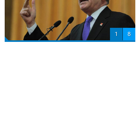
1
8
Kurul, yapılan değerlendirme sonucunda partinin
temsilci bulundurabileceğine hükmetti.