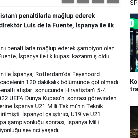
SP
tistan'ı penaltilarla mağlup ederek
rektör Luis de la Fuente, İspanya ile ilk
tan'ı penaltilarla mağlup ederek şampiyon olan
Fuente, İspanya ile ilk kupası kazanmış oldu.
tan ile İspanya, Rotterdam'da Feyenoord
Ko
ücadelenin 120 dakikalık bölümünde gol olmadı
tr
 penaltı atışları sonucunda Hırvatistan'ı 5-4
2022 UEFA Dünya Kupası'nı sonrası görevinden
erine İspanya U21 Milli Takımı'nın Teknik
rilmişti. İspanyol çalıştırıcı, U19 ve U21
upa şampiyonluğu sonrası, İspanya Milli
iyonluğu sevinci yaşadı.