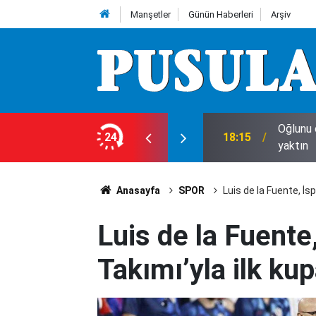
Manşetler
Günün Haberleri
Arşiv
Oğlunu 
?
24
18:15
yaktın
Anasayfa
SPOR
Luis de la Fuente, İsp
Luis de la Fuente,
Takımı’yla ilk kup