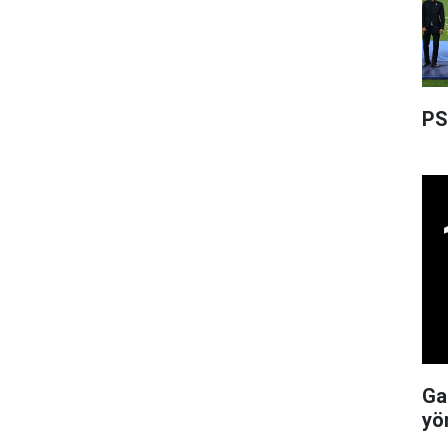
PS
Ga
yö