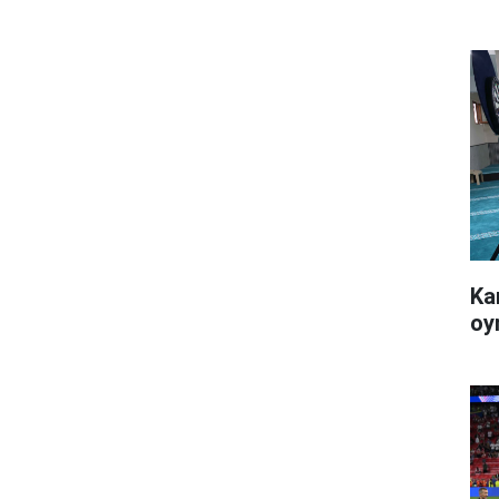
Ka
oy