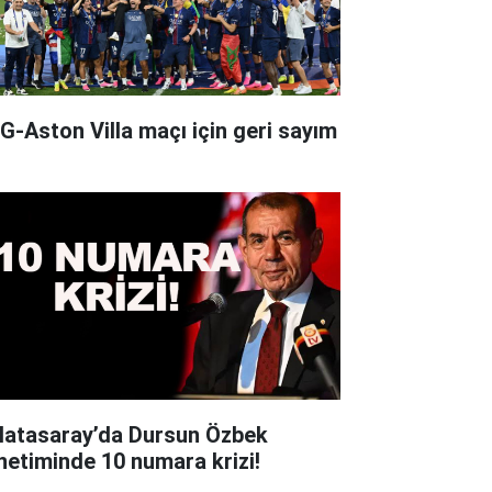
G-Aston Villa maçı için geri sayım
latasaray’da Dursun Özbek
netiminde 10 numara krizi!