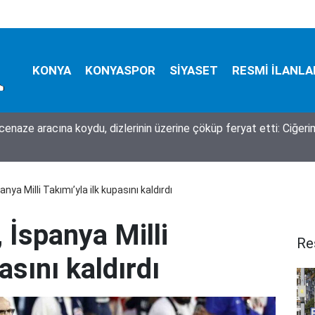
KONYA
KONYASPOR
SİYASET
RESMİ İLANLA
cenaze aracına koydu, dizlerinin üzerine çöküp feryat etti: Ciğeri
anya Milli Takımı’yla ilk kupasını kaldırdı
 İspanya Milli
Re
asını kaldırdı