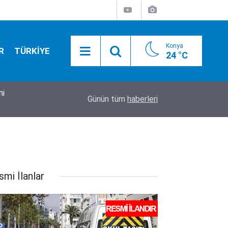
Konya
R
TÜRKİYE
24 °C
mi
18:12
Konya’da bugün neler oldu? İşte 7 Ağustos Cum
Günün tüm
haberleri
smi İlanlar