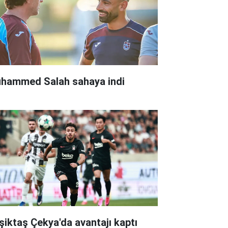
hammed Salah sahaya indi
şiktaş Çekya'da avantajı kaptı