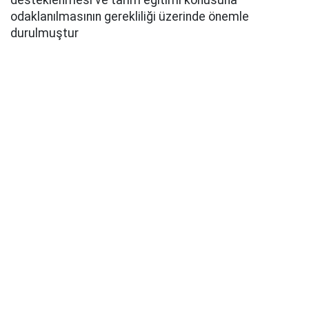
desteklenmesi ve tarım eğitimi konusuna
odaklanılmasının gerekliliği üzerinde önemle
durulmuştur