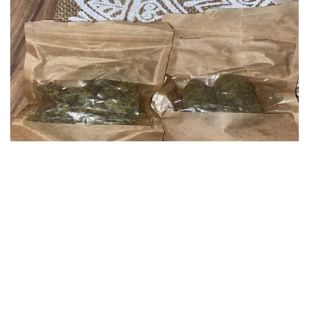
1
5
Ankara’da icra edilen narkotik ve
fuhuş
suçlarına
yönelik operasyonda 14 şüpheli gözaltına alındı.