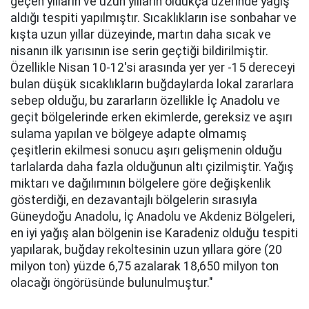
geçen yılların ve uzun yılların oldukça üzerinde yağış
aldığı tespiti yapılmıştır. Sıcaklıkların ise sonbahar ve
kışta uzun yıllar düzeyinde, martın daha sıcak ve
nisanın ilk yarısının ise serin geçtiği bildirilmiştir.
Özellikle Nisan 10-12'si arasında yer yer -15 dereceyi
bulan düşük sıcaklıkların buğdaylarda lokal zararlara
sebep olduğu, bu zararların özellikle İç Anadolu ve
geçit bölgelerinde erken ekimlerde, gereksiz ve aşırı
sulama yapılan ve bölgeye adapte olmamış
çeşitlerin ekilmesi sonucu aşırı gelişmenin olduğu
tarlalarda daha fazla olduğunun altı çizilmiştir. Yağış
miktarı ve dağılımının bölgelere göre değişkenlik
gösterdiği, en dezavantajlı bölgelerin sırasıyla
Güneydoğu Anadolu, İç Anadolu ve Akdeniz Bölgeleri,
en iyi yağış alan bölgenin ise Karadeniz olduğu tespiti
yapılarak, buğday rekoltesinin uzun yıllara göre (20
milyon ton) yüzde 6,75 azalarak 18,650 milyon ton
olacağı öngörüsünde bulunulmuştur."