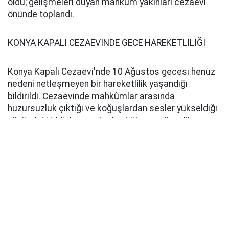
oldu; gelişmeleri duyan mahkûm yakınları cezaevi
önünde toplandı.
KONYA KAPALI CEZAEVİNDE GECE HAREKETLİLİĞİ
Konya Kapalı Cezaevi'nde 10 Ağustos gecesi henüz
nedeni netleşmeyen bir hareketlilik yaşandığı
bildirildi. Cezaevinde mahkûmlar arasında
huzursuzluk çıktığı ve koğuşlardan sesler yükseldiği
yönündeki iddiaların ardından bölgeye güvenlik
ekipleri sevk edildi.
Konya’da kapalı cezaevinde isyan çıktığı iddiaları
gündeme bomba gibi düştü. Konya’da gece
saatlerinde gündeme gelen cezaevinde isyan ve
yangın çıktığı yönündeki iddialar üzerine İl Emniyet
Müdürü Necmettin Koç açıklama yaptı.