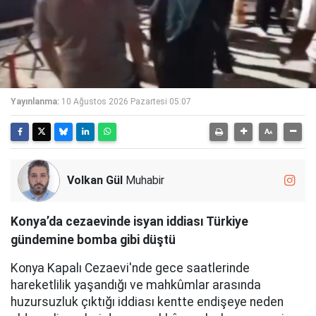
Yayınlanma:
10 Ağustos 2026 Pazartesi 05:07
Volkan Gül
Muhabir
Konya’da cezaevinde isyan iddiası Türkiye
gündemine bomba gibi düştü
Konya Kapalı Cezaevi'nde gece saatlerinde
hareketlilik yaşandığı ve mahkûmlar arasında
huzursuzluk çıktığı iddiası kentte endişeye neden