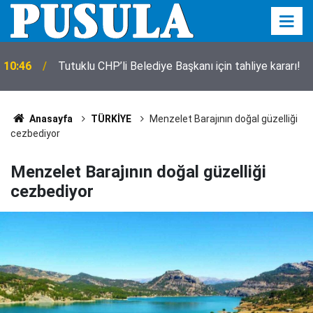
Güneş gözlüğünde fiyat mı cam mı önemli? Uzman
10:40
isim bir bir açıkladı
Anasayfa
TÜRKİYE
Menzelet Barajının doğal güzelliği
cezbediyor
Menzelet Barajının doğal güzelliği
cezbediyor