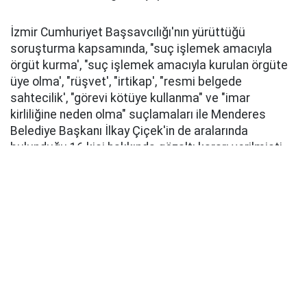
İzmir Cumhuriyet Başsavcılığı'nın yürüttüğü
soruşturma kapsamında, "suç işlemek amacıyla
örgüt kurma', "suç işlemek amacıyla kurulan örgüte
üye olma', "rüşvet', "irtikap', "resmi belgede
sahtecilik', "görevi kötüye kullanma" ve "imar
kirliliğine neden olma" suçlamaları ile Menderes
Belediye Başkanı İlkay Çiçek'in de aralarında
bulunduğu 16 kişi hakkında gözaltı kararı verilmişti.
Bunun üzerine 4 Ağustos sabahının erken saatlerde
jandarma tarafından Menderes Belediyesi'ne
operasyon düzenlenmişti. Belediye Başkanı İlkay
Çiçek'in de aralarında bulunduğu 15 kişi gözaltına
alınmıştı.